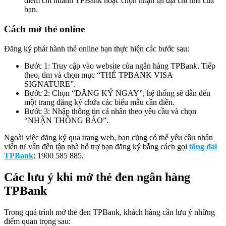
điểm chi nhánh TPBank hoặc chọn nhận tại địa chỉ nhà của
bạn.
Cách mở thẻ online
Đăng ký phát hành thẻ online bạn thực hiện các bước sau:
Bước 1: Truy cập vào website của ngân hàng TPBank. Tiếp
theo, tìm và chọn mục “THẺ TPBANK VISA
SIGNATURE”.
Bước 2: Chọn “ĐĂNG KÝ NGAY”, hệ thống sẽ dẫn đến
một trang đăng ký chứa các biểu mẫu cần điền.
Bước 3: Nhập thông tin cá nhân theo yêu cầu và chọn
“NHẬN THÔNG BÁO”.
Ngoài việc đăng ký qua trang web, bạn cũng có thể yêu cầu nhân
viên tư vấn đến tận nhà hỗ trợ bạn đăng ký bằng cách gọi
tổng đài
TPBank
: 1900 585 885.
Các lưu ý khi mở thẻ đen ngân hàng
TPBank
Trong quá trình mở thẻ đen TPBank, khách hàng cần lưu ý những
điểm quan trọng sau: