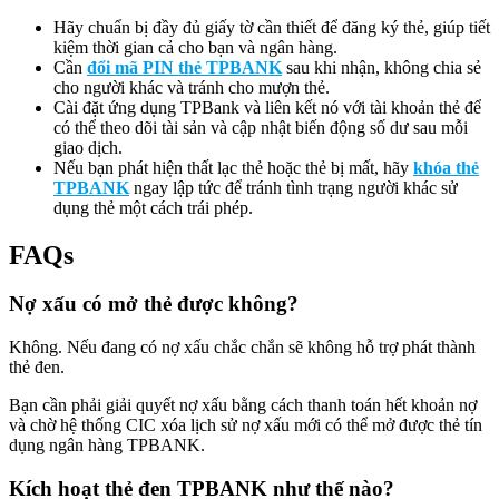
Hãy chuẩn bị đầy đủ giấy tờ cần thiết để đăng ký thẻ, giúp tiết
kiệm thời gian cả cho bạn và ngân hàng.
Cần
đổi mã PIN thẻ TPBANK
sau khi nhận, không chia sẻ
cho người khác và tránh cho mượn thẻ.
Cài đặt ứng dụng TPBank và liên kết nó với tài khoản thẻ để
có thể theo dõi tài sản và cập nhật biến động số dư sau mỗi
giao dịch.
Nếu bạn phát hiện thất lạc thẻ hoặc thẻ bị mất, hãy
khóa thẻ
TPBANK
ngay lập tức để tránh tình trạng người khác sử
dụng thẻ một cách trái phép.
FAQs
Nợ xấu có mở thẻ được không?
Không. Nếu đang có nợ xấu chắc chắn sẽ không hỗ trợ phát thành
thẻ đen.
Bạn cần phải giải quyết nợ xấu bằng cách thanh toán hết khoản nợ
và chờ hệ thống CIC xóa lịch sử nợ xấu mới có thể mở được thẻ tín
dụng ngân hàng TPBANK.
Kích hoạt thẻ đen TPBANK như thế nào?