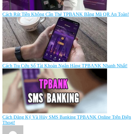
Cách Rút Tiền Không Cần Thẻ TPBANK Bằng Mã QR An Toàn!
Cách Tra Cứu Số Tài Khoản Ngân Hàng TPBANK Nhanh Nhất!
Cách Đăng Ký Và Hủy SMS Banking TPBANK Online Trên Điện
Thoại!