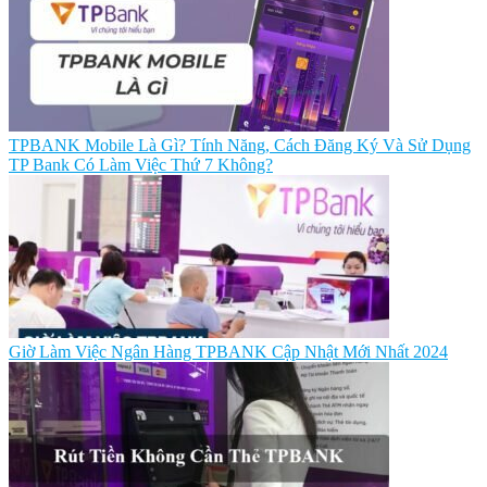
TPBANK Mobile Là Gì? Tính Năng, Cách Đăng Ký Và Sử Dụng
TP Bank Có Làm Việc Thứ 7 Không?
Giờ Làm Việc Ngân Hàng TPBANK Cập Nhật Mới Nhất 2024