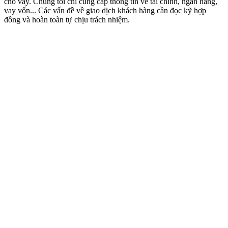
cho vay. Chúng tôi chỉ cung cấp thông tin về tài chính, ngân hàng,
vay vốn... Các vấn đề về giao dịch khách hàng cần đọc kỹ hợp
đồng và hoàn toàn tự chịu trách nhiệm.