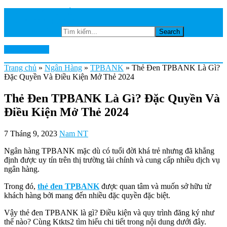
TRANG CHỦ
NGÂN HÀNG
Tìm kiếm...
Ktkts2.edu.vn
Trang chủ
»
Ngân Hàng
»
TPBANK
»
Thẻ Đen TPBANK Là Gì?
Đặc Quyền Và Điều Kiện Mở Thẻ 2024
Thẻ Đen TPBANK Là Gì? Đặc Quyền Và
Điều Kiện Mở Thẻ 2024
7 Tháng 9, 2023
Nam NT
Ngân hàng TPBANK mặc dù có tuổi đời khá trẻ nhưng đã khẳng
định được uy tín trên thị trường tài chính và cung cấp nhiều dịch vụ
ngân hàng.
Trong đó,
thẻ đen TPBANK
được quan tâm và muốn sở hữu từ
khách hàng bởi mang đến nhiều đặc quyền đặc biệt.
Vậy thẻ đen TPBANK là gì? Điều kiện và quy trình đăng ký như
thế nào? Cùng Ktkts2 tìm hiểu chi tiết trong nội dung dưới đây.