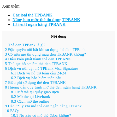
Xem thêm:
Các loại thẻ TPBANK
Nâng hạn mức thẻ tín dụng TPBANK
Lãi suất ngân hàng TPBANK
Nội dung
1
Thẻ đen TPBank là gì?
2
Đặc quyền nổi bật khi sử dụng thẻ đen TPBank
3
Có nên mở tín dụng màu đen TPBANK không?
4
Điều kiện phát hành thẻ đen TPBANK
5
Thủ tục hồ sơ làm thẻ đen TPBANK
6
Dịch vụ nổi bật thẻ TPBank Visa Signature
6.1
Dịch vụ hỗ trợ toàn cầu 24/24
6.2
Dịch vụ bảo hiểm toàn cầu
7
Biểu phí sử dụng thẻ đen TPBANK
8
Hướng dẫn quy trình mở thẻ đen ngân hàng TPBANK
8.1
Mở thẻ tại quầy giao dịch
8.2
Mở thẻ tại Livebank
8.3
Cách mở thẻ online
9
Các lưu ý khi mở thẻ đen ngân hàng TPBank
10
FAQs
10.1
Nợ xấu có mở thẻ được không?