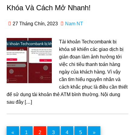
Khóa Và Cách Mở Nhanh!
27 Tháng Chín, 2023
Nam NT
Tài khoản Techcombank bị
khóa sẽ khiến các giao dịch bị
gián đoạn làm ảnh hưởng tới
việc chi tiêu thanh toán hàng
ngày của khách hàng. Vì vậy
cần tìm hiểu nguyên nhân và
cách khắc phục là điều cần thiết
để sử dụng tài khoản thẻ ATM bình thường. Nội dung
sau đây […]
«
Page
1
Page
2
Page
3
Page
4
Page
5
»