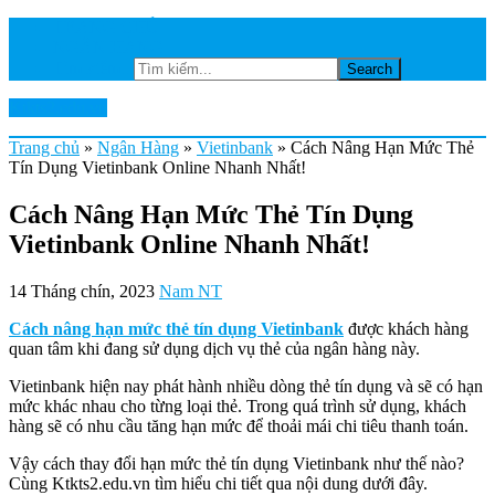
TRANG CHỦ
NGÂN HÀNG
Tìm kiếm...
Ktkts2.edu.vn
Trang chủ
»
Ngân Hàng
»
Vietinbank
»
Cách Nâng Hạn Mức Thẻ
Tín Dụng Vietinbank Online Nhanh Nhất!
Cách Nâng Hạn Mức Thẻ Tín Dụng
Vietinbank Online Nhanh Nhất!
14 Tháng chín, 2023
Nam NT
Cách nâng hạn mức thẻ tín dụng Vietinbank
được khách hàng
quan tâm khi đang sử dụng dịch vụ thẻ của ngân hàng này.
Vietinbank hiện nay phát hành nhiều dòng thẻ tín dụng và sẽ có hạn
mức khác nhau cho từng loại thẻ. Trong quá trình sử dụng, khách
hàng sẽ có nhu cầu tăng hạn mức để thoải mái chi tiêu thanh toán.
Vậy cách thay đổi hạn mức thẻ tín dụng Vietinbank như thế nào?
Cùng Ktkts2.edu.vn tìm hiểu chi tiết qua nội dung dưới đây.