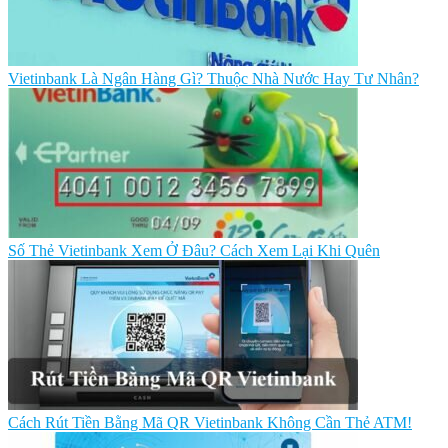
Vietinbank Là Ngân Hàng Gì? Thuộc Nhà Nước Hay Tư Nhân?
Số Thẻ Vietinbank Xem Ở Đâu? Cách Xem Lại Khi Quên
Cách Rút Tiền Bằng Mã QR Vietinbank Không Cần Thẻ ATM!