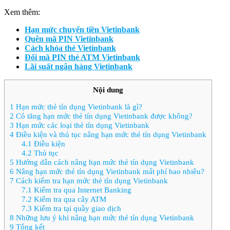
Xem thêm:
Hạn mức chuyển tiền Vietinbank
Quên mã PIN Vietinbank
Cách khóa thẻ Vietinbank
Đổi mã PIN thẻ ATM Vietinbank
Lãi suất ngân hàng Vietinbank
Nội dung
1
Hạn mức thẻ tín dụng Vietinbank là gì?
2
Có tăng hạn mức thẻ tín dụng Vietinbank được không?
3
Hạn mức các loại thẻ tín dụng Vietinbank
4
Điều kiện và thủ tục nâng hạn mức thẻ tín dụng Vietinbank
4.1
Điều kiện
4.2
Thủ tục
5
Hướng dẫn cách nâng hạn mức thẻ tín dụng Vietinbank
6
Nâng hạn mức thẻ tín dụng Vietinbank mất phí bao nhiêu?
7
Cách kiểm tra hạn mức thẻ tín dụng Vietinbank
7.1
Kiểm tra qua Internet Banking
7.2
Kiểm tra qua cây ATM
7.3
Kiểm tra tại quầy giao dịch
8
Những lưu ý khi nâng hạn mức thẻ tín dụng Vietinbank
9
Tổng kết