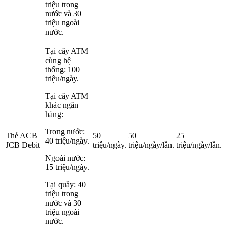
triệu trong
nước và 30
triệu ngoài
nước.
Tại cây ATM
cùng hệ
thống: 100
triệu/ngày.
Tại cây ATM
khác ngân
hàng:
Trong nước:
Thẻ ACB
50
50
25
40 triệu/ngày.
JCB Debit
triệu/ngày.
triệu/ngày/lần.
triệu/ngày/lần.
Ngoài nước:
15 triệu/ngày.
Tại quầy: 40
triệu trong
nước và 30
triệu ngoài
nước.