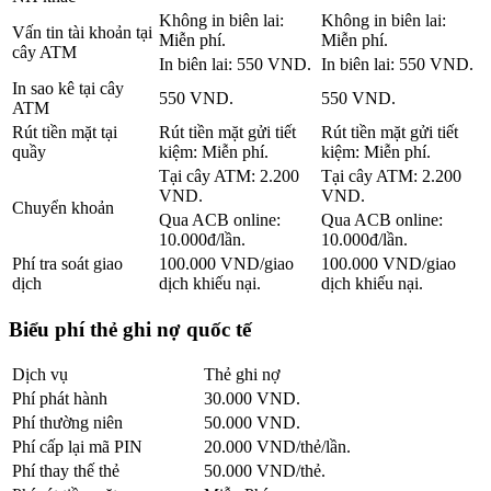
Không in biên lai:
Không in biên lai:
Vấn tin tài khoản tại
Miễn phí.
Miễn phí.
cây ATM
In biên lai: 550 VND.
In biên lai: 550 VND.
In sao kê tại cây
550 VND.
550 VND.
ATM
Rút tiền mặt tại
Rút tiền mặt gửi tiết
Rút tiền mặt gửi tiết
quầy
kiệm: Miễn phí.
kiệm: Miễn phí.
Tại cây ATM: 2.200
Tại cây ATM: 2.200
VND.
VND.
Chuyển khoản
Qua ACB online:
Qua ACB online:
10.000đ/lần.
10.000đ/lần.
Phí tra soát giao
100.000 VND/giao
100.000 VND/giao
dịch
dịch khiếu nại.
dịch khiếu nại.
Biểu phí thẻ ghi nợ quốc tế
Dịch vụ
Thẻ ghi nợ
Phí phát hành
30.000 VND.
Phí thường niên
50.000 VND.
Phí cấp lại mã PIN
20.000 VND/thẻ/lần.
Phí thay thế thẻ
50.000 VND/thẻ.