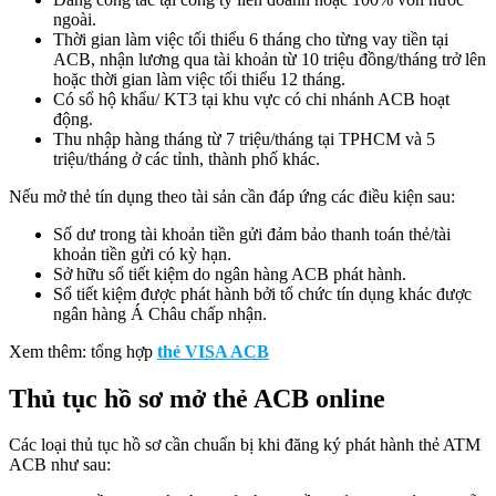
ngoài.
Thời gian làm việc tối thiểu 6 tháng cho từng vay tiền tại
ACB, nhận lương qua tài khoản từ 10 triệu đồng/tháng trở lên
hoặc thời gian làm việc tối thiểu 12 tháng.
Có sổ hộ khẩu/ KT3 tại khu vực có chi nhánh ACB hoạt
động.
Thu nhập hàng tháng từ 7 triệu/tháng tại TPHCM và 5
triệu/tháng ở các tỉnh, thành phố khác.
Nếu mở thẻ tín dụng theo tài sản cần đáp ứng các điều kiện sau:
Số dư trong tài khoản tiền gửi đảm bảo thanh toán thẻ/tài
khoản tiền gửi có kỳ hạn.
Sở hữu sổ tiết kiệm do ngân hàng ACB phát hành.
Sổ tiết kiệm được phát hành bởi tổ chức tín dụng khác được
ngân hàng Á Châu chấp nhận.
Xem thêm: tổng hợp
thẻ VISA ACB
Thủ tục hồ sơ mở thẻ ACB online
Các loại thủ tục hồ sơ cần chuẩn bị khi đăng ký phát hành thẻ ATM
ACB như sau: