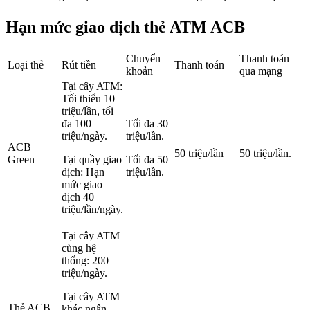
Hạn mức giao dịch thẻ ATM ACB
Chuyển
Thanh toán
Loại thẻ
Rút tiền
Thanh toán
khoản
qua mạng
Tại cây ATM:
Tối thiểu 10
triệu/lần, tối
đa 100
Tối đa 30
triệu/ngày.
triệu/lần.
ACB
50 triệu/lần
50 triệu/lần.
Green
Tại quầy giao
Tối đa 50
dịch: Hạn
triệu/lần.
mức giao
dịch 40
triệu/lần/ngày.
Tại cây ATM
cùng hệ
thống: 200
triệu/ngày.
Tại cây ATM
Thẻ ACB
khác ngân