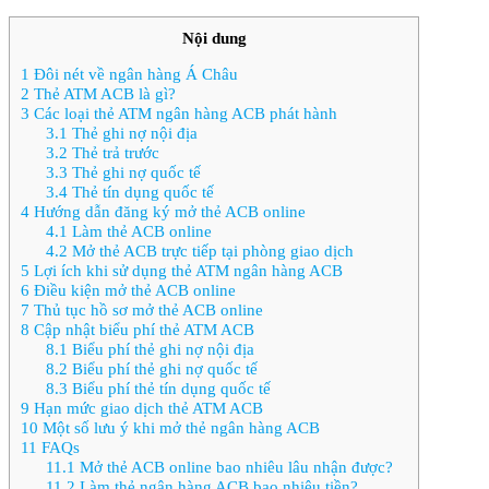
Nội dung
1
Đôi nét về ngân hàng Á Châu
2
Thẻ ATM ACB là gì?
3
Các loại thẻ ATM ngân hàng ACB phát hành
3.1
Thẻ ghi nợ nội địa
3.2
Thẻ trả trước
3.3
Thẻ ghi nợ quốc tế
3.4
Thẻ tín dụng quốc tế
4
Hướng dẫn đăng ký mở thẻ ACB online
4.1
Làm thẻ ACB online
4.2
Mở thẻ ACB trực tiếp tại phòng giao dịch
5
Lợi ích khi sử dụng thẻ ATM ngân hàng ACB
6
Điều kiện mở thẻ ACB online
7
Thủ tục hồ sơ mở thẻ ACB online
8
Cập nhật biểu phí thẻ ATM ACB
8.1
Biểu phí thẻ ghi nợ nội địa
8.2
Biểu phí thẻ ghi nợ quốc tế
8.3
Biểu phí thẻ tín dụng quốc tế
9
Hạn mức giao dịch thẻ ATM ACB
10
Một số lưu ý khi mở thẻ ngân hàng ACB
11
FAQs
11.1
Mở thẻ ACB online bao nhiêu lâu nhận được?
11.2
Làm thẻ ngân hàng ACB bao nhiêu tiền?