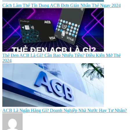
Cách Làm Thẻ Tín Dụng ACB Đơn Giản Nhận Thẻ Ngay 2024
Thẻ Đen ACB Là Gì? Cần Bao Nhiêu Tiền? Điều Kiện Mở Thẻ
2024
ACB Là Ngân Hàng Gì? Doanh Nghiệp Nhà Nước Hay Tư Nhân?