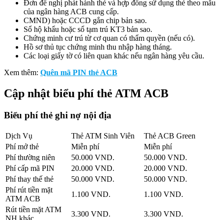
Đơn đề nghị phát hành thẻ và hợp đồng sử dụng thẻ theo mẫu
của ngân hàng ACB cung cấp.
CMND) hoặc CCCD gắn chip bản sao.
Sổ hộ khẩu hoặc sổ tạm trú KT3 bản sao.
Chứng minh cư trú từ cơ quan có thẩm quyền (nếu có).
Hồ sơ thủ tục chứng minh thu nhập hàng tháng.
Các loại giấy tờ có liên quan khác nếu ngân hàng yêu cầu.
Xem thêm:
Quên mã PIN thẻ ACB
Cập nhật biểu phí thẻ ATM ACB
Biểu phí thẻ ghi nợ nội địa
Dịch Vụ
Thẻ ATM Sinh Viên
Thẻ ACB Green
Phí mở thẻ
Miễn phí
Miễn phí
Phí thường niên
50.000 VND.
50.000 VND.
Phí cấp mã PIN
20.000 VND.
20.000 VND.
Phí thay thế thẻ
50.000 VND.
50.000 VND.
Phí rút tiền mặt
1.100 VND.
1.100 VND.
ATM ACB
Rút tiền mặt ATM
3.300 VND.
3.300 VND.
NH khác