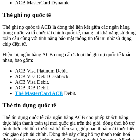
ACB MasterCard Dynamic.
Thẻ ghi nợ quốc tế
Thẻ ghi nợ quốc tế ACB là dòng thẻ liên kết giữa các ngân hàng
trong nước và tổ chức tài chính quốc tế, mang lại khả năng sử dụng
toàn cầu cùng với tính năng bảo mật thông tin tối ưu nhờ sử dụng
chip điện tử.
Hiện tại, ngân hàng ACB cung cấp 5 loại thẻ ghi nợ quốc tế khác
nhau, bao gồm:
ACB Visa Platinum Debit.
ACB Visa Debit Cashback.
ACB Visa Debit.
ACB JCB Debit.
Thẻ MasterCard ACB
Debit.
Thẻ tín dụng quốc tế
Thẻ tín dụng quốc tế của ngân hàng ACB cho phép khách hàng
thực hiện thanh toán tại mọi quốc gia trên thế giới, đồng thời hỗ trợ
hình thức chi tiêu trước và trả tiền sau, giúp bạn thoải mái thực hiện
các giao dịch tài chính. Dòng thẻ này cũng hỗ trợ thanh toán hoá
đơn trên các trang thương mại điện tử uy tín như Amazon, Alibaba,