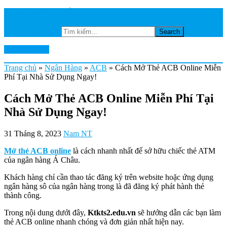
TRANG CHỦ
NGÂN HÀNG
Tìm kiếm...
Ktkts2.edu.vn
Trang chủ
»
Ngân Hàng
»
ACB
»
Cách Mở Thẻ ACB Online Miễn
Phí Tại Nhà Sử Dụng Ngay!
Cách Mở Thẻ ACB Online Miễn Phí Tại
Nhà Sử Dụng Ngay!
31 Tháng 8, 2023
Nam NT
Mở thẻ ACB online
là cách nhanh nhất để sở hữu chiếc thẻ ATM
của ngân hàng Á Châu.
Khách hàng chỉ cần thao tác đăng ký trên website hoặc ứng dụng
ngân hàng sô của ngân hàng trong là đã đăng ký phát hành thẻ
thành công.
Trong nội dung dưới đây,
Ktkts2.edu.vn
sẽ hướng dẫn các bạn làm
thẻ ACB online nhanh chóng và đơn giản nhất hiện nay.