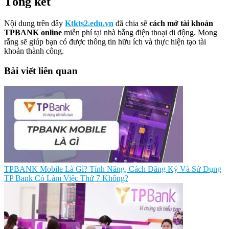
Tổng kết
Nội dung trên đây
Ktkts2.edu.vn
đã chia sẽ
cách mở tài khoản
TPBANK online
miễn phí tại nhà bằng điện thoại di động. Mong
rằng sẽ giúp bạn có được thông tin hữu ích và thực hiện tạo tài
khoản thành công.
Bài viết liên quan
TPBANK Mobile Là Gì? Tính Năng, Cách Đăng Ký Và Sử Dụng
TP Bank Có Làm Việc Thứ 7 Không?