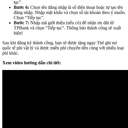
tục”.
Bước 6:
Chọn tên đăng nhập là số điện thoại hoặc tự tạo tên
đăng nhập. Nhập mật khẩu và chọn số tài khoản theo ý muốn.
Chọn “Tiếp tục”.
Bước 7:
Nhập mã giới thiệu (nếu có) để nhận ưu đãi từ
TPBank và chọn “Tiếp tục”. Thông báo thành công sẽ xuất
hiện!
Sau khi đăng ký thành công, bạn sẽ được tặng ngay Thẻ ghi nợ
quốc tế phi vật lý và được miễn phí chuyển tiền cùng với nhiều loại
phí khác.
Xem video hướng dẫn chi tiết: