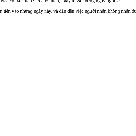
iệc chuyển tiền vào cuối tuần, ngày lễ và những ngày nghỉ lễ.
ển tiền vào những ngày này, và dẫn đến việc người nhận không nhận đư