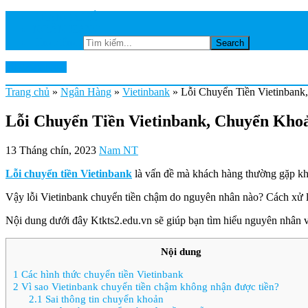
TRANG CHỦ
NGÂN HÀNG
Tìm kiếm...
Ktkts2.edu.vn
Trang chủ
»
Ngân Hàng
»
Vietinbank
»
Lỗi Chuyển Tiền Vietinban
Lỗi Chuyển Tiền Vietinbank, Chuyển Kh
13 Tháng chín, 2023
Nam NT
Lỗi chuyển tiền Vietinbank
là vấn đề mà khách hàng thường gặp khi
Vậy lỗi Vietinbank chuyển tiền chậm do nguyên nhân nào? Cách xử l
Nội dung dưới đây Ktkts2.edu.vn sẽ giúp bạn tìm hiểu nguyên nhân 
Nội dung
1
Các hình thức chuyển tiền Vietinbank
2
Vì sao Vietinbank chuyển tiền chậm không nhận được tiền?
2.1
Sai thông tin chuyển khoản