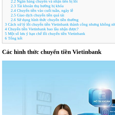
2.2
Ngân hàng chuyển và nhận tiền bị lỗi
2.3
Tài khoản thụ hưởng bị khóa
2.4
Chuyển tiền vào cuối tuần, ngày lễ
2.5
Giao dịch chuyển tiền quá tải
2.6
Sử dụng hình thức chuyển tiền thường
3
Cách xử lý lỗi chuyển tiền Vietinbank thành công nhưng không n
4
Chuyển tiền Vietinbank bao lâu nhận được?
5
Một số lưu ý hạn chế lỗi chuyển tiền Vietinbank
6
Tổng kết
Các hình thức chuyển tiền Vietinbank