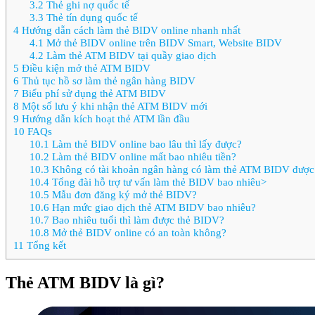
3.2
Thẻ ghi nợ quốc tế
3.3
Thẻ tín dụng quốc tế
4
Hướng dẫn cách làm thẻ BIDV online nhanh nhất
4.1
Mở thẻ BIDV online trên BIDV Smart, Website BIDV
4.2
Làm thẻ ATM BIDV tại quầy giao dịch
5
Điều kiện mở thẻ ATM BIDV
6
Thủ tục hồ sơ làm thẻ ngân hàng BIDV
7
Biểu phí sử dụng thẻ ATM BIDV
8
Một số lưu ý khi nhận thẻ ATM BIDV mới
9
Hướng dẫn kích hoạt thẻ ATM lần đầu
10
FAQs
10.1
Làm thẻ BIDV online bao lâu thì lấy được?
10.2
Làm thẻ BIDV online mất bao nhiêu tiền?
10.3
Không có tài khoản ngân hàng có làm thẻ ATM BIDV được
10.4
Tổng đài hỗ trợ tư vấn làm thẻ BIDV bao nhiêu>
10.5
Mẫu đơn đăng ký mở thẻ BIDV?
10.6
Hạn mức giao dịch thẻ ATM BIDV bao nhiêu?
10.7
Bao nhiêu tuổi thì làm được thẻ BIDV?
10.8
Mở thẻ BIDV online có an toàn không?
11
Tổng kết
Thẻ ATM BIDV là gì?