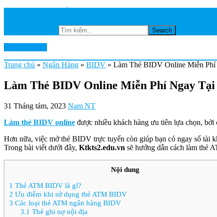
TRANG CHỦ
NGÂN HÀNG
Tìm kiếm...
Ktkts2.edu.vn
Trang chủ
»
Ngân Hàng
»
BIDV
»
Làm Thẻ BIDV Online Miễn Phí 
Làm Thẻ BIDV Online Miễn Phí Ngay Tại 
31 Tháng tám, 2023
Nam NT
Làm thẻ BIDV online
được nhiều khách hàng ưu tiên lựa chọn, bởi 
Hơn nữa, việc mở thẻ BIDV trực tuyến còn giúp bạn có ngay số tài kh
Trong bài viết dưới đây,
Ktkts2.edu.vn
sẽ hướng dẫn cách làm thẻ
Nội dung
1
Thẻ ATM BIDV là gì?
2
Ưu điểm khi sử dụng thẻ ATM BIDV
3
Các loại thẻ ATM ngân hàng BIDV
3.1
Thẻ ghi nợ nội địa