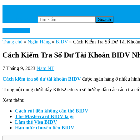
TRANG CHỦ
NGÂN HÀNG
Tìm kiếm...
Ktkts2.edu.vn
Trang chủ
»
Ngân Hàng
»
BIDV
»
Cách Kiểm Tra Số Dư Tài Khoả
Cách Kiểm Tra Số Dư Tài Khoản BIDV Nh
7 Tháng 9, 2023
Nam NT
Cách kiểm tra số dư tài khoản BIDV
được ngân hàng ở nhiều hình t
Trong nội dung dưới đây Ktkts2.edu.vn sẽ hướng dẫn các cách tra cứ
Xem thêm:
Cách rút tiền không cần thẻ BIDV
Thẻ Mastercard BIDV là gì
Làm thẻ Visa BIDV
Hạn mức chuyển tiền BIDV