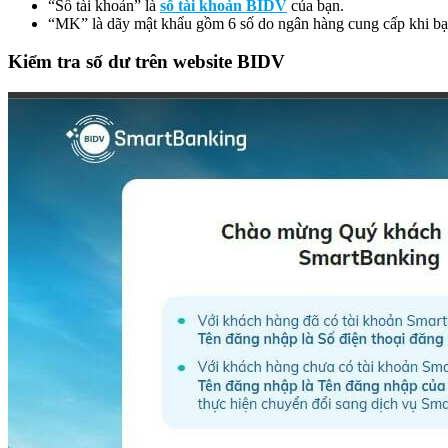
“Số tài khoản” là
số tài khoản BIDV
của bạn.
“MK” là dãy mật khẩu gồm 6 số do ngân hàng cung cấp khi b
Kiểm tra số dư trên website BIDV