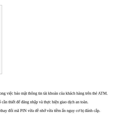
ng việc bảo mật thông tin tài khoản của khách hàng trên thẻ ATM.
 cần thiết để đăng nhập và thực hiện giao dịch an toàn.
 thay đổi mã PIN vừa dễ nhớ vừa tiềm ẩn nguy cơ bị đánh cắp.