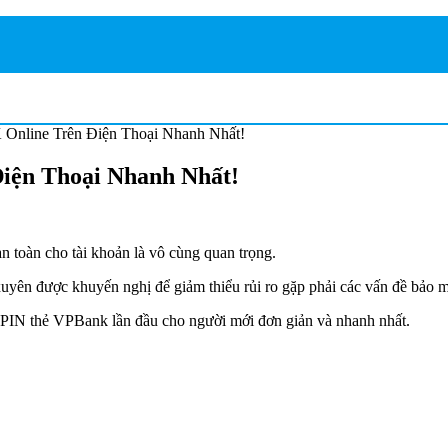
nline Trên Điện Thoại Nhanh Nhất!
iện Thoại Nhanh Nhất!
n toàn cho tài khoản là vô cùng quan trọng.
yên được khuyến nghị để giảm thiểu rủi ro gặp phải các vấn đề bảo m
mã PIN thẻ VPBank lần đầu cho người mới đơn giản và nhanh nhất.