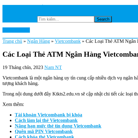
TRANG CHỦ
NGÂN HÀNG
Tìm kiếm...
Ktkts2.edu.vn
Trang chủ
»
Ngân Hàng
»
Vietcombank
»
Các Loại Thẻ ATM Ngân H
Các Loại Thẻ ATM Ngân Hàng Vietcomban
19 Tháng chín, 2023
Nam NT
Vietcombank là một ngân hàng uy tín cung cấp nhiều dịch vụ ngân h
tượng khách hàng.
Trong nội dung dưới đây Ktkts2.edu.vn sẽ cập nhật chi tiết các loại
Xem thêm:
Tài khoản Vietcombank bị khóa
Cách làm lại thẻ Vietcombank
Nâng hạn mức thẻ tín dụng Vietcombank
Quên mã PIN Vietcombank
Cách khóa thẻ Vietcombank