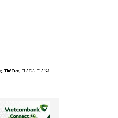
ng,
Thẻ Đen
, Thẻ Đỏ, Thẻ Nâu.