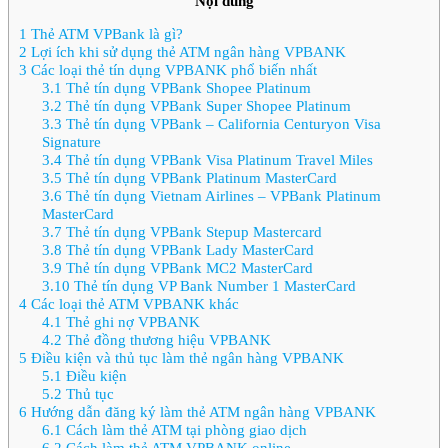
Nội dung
1
Thẻ ATM VPBank là gì?
2
Lợi ích khi sử dụng thẻ ATM ngân hàng VPBANK
3
Các loại thẻ tín dụng VPBANK phổ biến nhất
3.1
Thẻ tín dụng VPBank Shopee Platinum
3.2
Thẻ tín dụng VPBank Super Shopee Platinum
3.3
Thẻ tín dụng VPBank – California Centuryon Visa
Signature
3.4
Thẻ tín dụng VPBank Visa Platinum Travel Miles
3.5
Thẻ tín dụng VPBank Platinum MasterCard
3.6
Thẻ tín dụng Vietnam Airlines – VPBank Platinum
MasterCard
3.7
Thẻ tín dụng VPBank Stepup Mastercard
3.8
Thẻ tín dụng VPBank Lady MasterCard
3.9
Thẻ tín dụng VPBank MC2 MasterCard
3.10
Thẻ tín dụng VP Bank Number 1 MasterCard
4
Các loại thẻ ATM VPBANK khác
4.1
Thẻ ghi nợ VPBANK
4.2
Thẻ đồng thương hiệu VPBANK
5
Điều kiện và thủ tục làm thẻ ngân hàng VPBANK
5.1
Điều kiện
5.2
Thủ tục
6
Hướng dẫn đăng ký làm thẻ ATM ngân hàng VPBANK
6.1
Cách làm thẻ ATM tại phòng giao dịch
6.2
Cách làm thẻ ATM VPBANK online