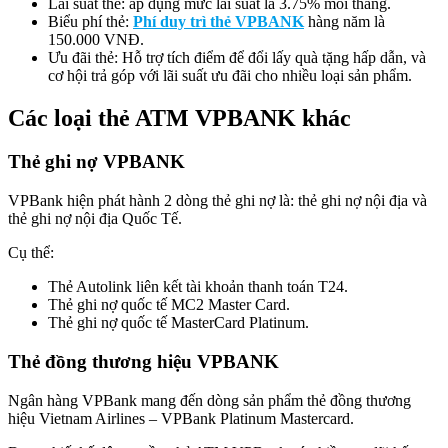
Lãi suất thẻ: áp dụng mức lãi suất là 3.75% mỗi tháng.
Biểu phí thẻ:
Phí duy trì thẻ VPBANK
hàng năm là
150.000 VNĐ.
Ưu đãi thẻ: Hỗ trợ tích điểm để đổi lấy quà tặng hấp dẫn, và
cơ hội trả góp với lãi suất ưu đãi cho nhiều loại sản phẩm.
Các loại thẻ ATM VPBANK khác
Thẻ ghi nợ VPBANK
VPBank hiện phát hành 2 dòng thẻ ghi nợ là: thẻ ghi nợ nội địa và
thẻ ghi nợ nội địa Quốc Tế.
Cụ thể:
Thẻ Autolink liên kết tài khoản thanh toán T24.
Thẻ ghi nợ quốc tế MC2 Master Card.
Thẻ ghi nợ quốc tế MasterCard Platinum.
Thẻ đồng thương hiệu VPBANK
Ngân hàng VPBank mang đến dòng sản phẩm thẻ đồng thương
hiệu Vietnam Airlines – VPBank Platinum Mastercard.