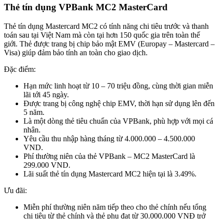
Thẻ tín dụng VPBank MC2 MasterCard
Thẻ tín dụng Mastercard MC2 có tính năng chi tiêu trước và thanh
toán sau tại Việt Nam mà còn tại hơn 150 quốc gia trên toàn thế
giới. Thẻ được trang bị chip bảo mật EMV (Europay – Mastercard –
Visa) giúp đảm bảo tính an toàn cho giao dịch.
Đặc điểm:
Hạn mức linh hoạt từ 10 – 70 triệu đồng, cùng thời gian miễn
lãi tới 45 ngày.
Được trang bị công nghệ chip EMV, thời hạn sử dụng lên đến
5 năm.
Là một dòng thẻ tiêu chuẩn của VPBank, phù hợp với mọi cá
nhân.
Yêu cầu thu nhập hàng tháng từ 4.000.000 – 4.500.000
VND.
Phí thường niên của thẻ VPBank – MC2 MasterCard là
299.000 VND.
Lãi suất thẻ tín dụng Mastercard MC2 hiện tại là 3.49%.
Ưu đãi:
Miễn phí thường niên năm tiếp theo cho thẻ chính nếu tổng
chi tiêu từ thẻ chính và thẻ phụ đạt từ 30.000.000 VNĐ trở