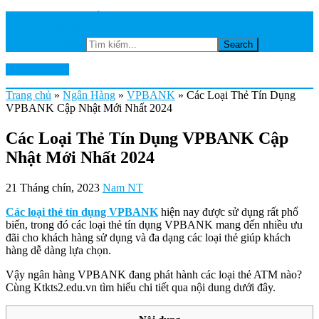
TRANG CHỦ
NGÂN HÀNG
Tìm kiếm...
Ktkts2.edu.vn
Trang chủ
»
Ngân Hàng
»
VPBANK
»
Các Loại Thẻ Tín Dụng
VPBANK Cập Nhật Mới Nhất 2024
Các Loại Thẻ Tín Dụng VPBANK Cập
Nhật Mới Nhất 2024
21 Tháng chín, 2023
Nam NT
Các loại thẻ tín dụng VPBANK
hiện nay được sử dụng rất phổ
biến, trong đó các loại thẻ tín dụng VPBANK mang đến nhiều ưu
đãi cho khách hàng sử dụng và đa dạng các loại thẻ giúp khách
hàng dễ dàng lựa chọn.
Vậy ngân hàng VPBANK đang phát hành các loại thẻ ATM nào?
Cùng Ktkts2.edu.vn tìm hiểu chi tiết qua nội dung dưới đây.