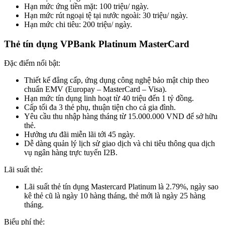
Hạn mức ứng tiền mặt: 100 triệu/ ngày.
Hạn mức rút ngoại tệ tại nước ngoài: 30 triệu/ ngày.
Hạn mức chi tiêu: 200 triệu/ ngày.
Thẻ tín dụng VPBank Platinum MasterCard
Đặc điểm nổi bật:
Thiết kế đẳng cấp, ứng dụng công nghệ bảo mật chip theo
chuẩn EMV (Europay – MasterCard – Visa).
Hạn mức tín dụng linh hoạt từ 40 triệu đến 1 tỷ đồng.
Cấp tối đa 3 thẻ phụ, thuận tiện cho cả gia đình.
Yêu cầu thu nhập hàng tháng từ 15.000.000 VND để sở hữu
thẻ.
Hưởng ưu đãi miễn lãi tới 45 ngày.
Dễ dàng quản lý lịch sử giao dịch và chi tiêu thông qua dịch
vụ ngân hàng trực tuyến I2B.
Lãi suất thẻ:
Lãi suất thẻ tín dụng Mastercard Platinum là 2.79%, ngày sao
kê thẻ cũ là ngày 10 hàng tháng, thẻ mới là ngày 25 hàng
tháng.
Biểu phí thẻ: