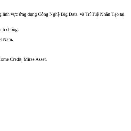
trong lĩnh vực ứng dụng Công Nghệ Big Data và Trí Tuệ Nhân Tạo tại
hanh chóng.
iệt Nam.
Home Credit, Mirae Asset.