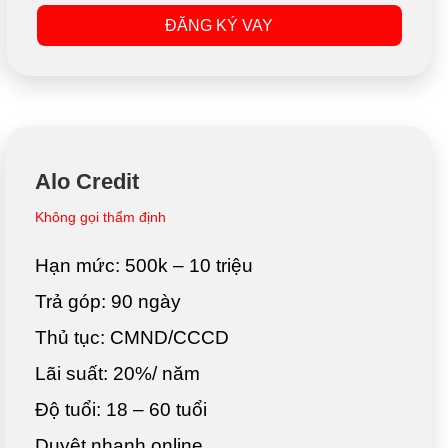
ĐĂNG KÝ VAY
Alo Credit
Không gọi thẩm định
Hạn mức: 500k – 10 triệu
Trả góp: 90 ngày
Thủ tục: CMND/CCCD
Lãi suất: 20%/ năm
Độ tuổi: 18 – 60 tuổi
Duyệt nhanh online