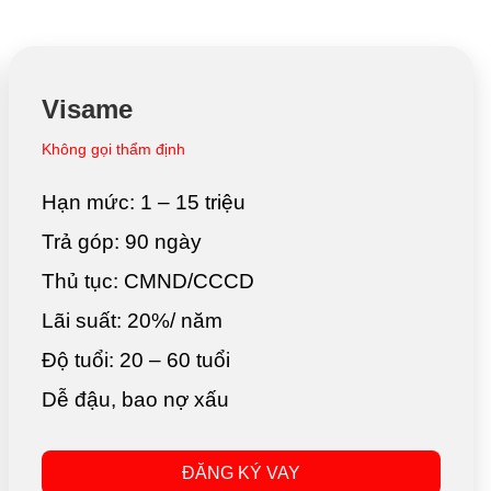
Visame
Không gọi thẩm định
Hạn mức: 1 – 15 triệu
Trả góp: 90 ngày
Thủ tục: CMND/CCCD
Lãi suất: 20%/ năm
Độ tuổi: 20 – 60 tuổi
Dễ đậu, bao nợ xấu
ĐĂNG KÝ VAY