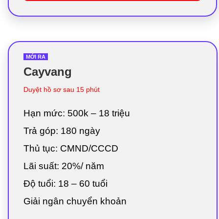
MỚI RA
Cayvang
Duyệt hồ sơ sau 15 phút
Hạn mức: 500k – 18 triệu
Trả góp: 180 ngày
Thủ tục: CMND/CCCD
Lãi suất: 20%/ năm
Độ tuổi: 18 – 60 tuổi
Giải ngân chuyển khoản