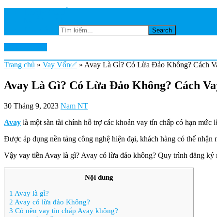
TRANG CHỦ
NGÂN HÀNG
Tìm kiếm...
Ktkts2.edu.vn
Trang chủ
»
Vay Vốn✅
»
Avay Là Gì? Có Lừa Đảo Không? Cách Va
Avay Là Gì? Có Lừa Đảo Không? Cách Va
30 Tháng 9, 2023
Nam NT
Avay
là một sàn tài chính hỗ trợ các khoản vay tín chấp có hạn mức lê
Được áp dụng nền tảng công nghệ hiện đại, khách hàng có thể nhận ng
Vậy vay tiền Avay là gì? Avay có lừa đảo không? Quy trình đăng ký 
Nội dung
1
Avay là gì?
2
Avay có lừa đảo Không?
3
Có nên vay tín chấp Avay không?