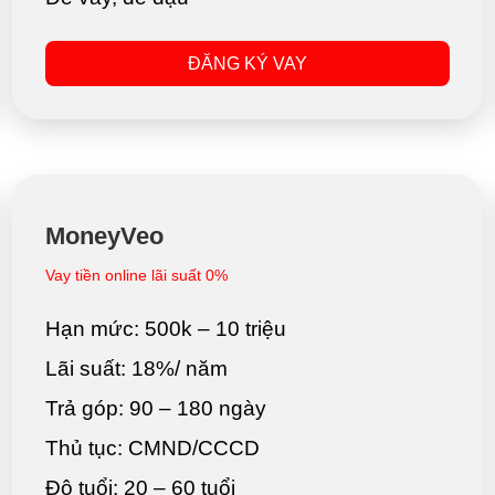
ĐĂNG KÝ VAY
MoneyVeo
Vay tiền online lãi suất 0%
Hạn mức: 500k – 10 triệu
Lãi suất: 18%/ năm
Trả góp: 90 – 180 ngày
Thủ tục: CMND/CCCD
Độ tuổi: 20 – 60 tuổi