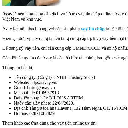
Avay
là nền tảng cung cấp dịch vụ hỗ trợ vay tín chấp online. Avay 
Việt Nam và khu vực.
Avay kết nối khách hàng với các sản phẩm
vay tín chấp
từ các tổ chứ
Hiện tại, đơn vị này đang là nền tảng cung cấp dịch vụ vay tiền mặt tr
Để đăng ký vay tiền, chỉ cần cung cấp CMND/CCCD và sổ hộ khẩu. H
Các đối tác uy tín của Avay là các tổ chức tài chính, bao gồm các 
Thông tin liên hệ:
Tên công ty: Công ty TNHH Trusting Social
Website: https://avay.vn/
Gmail:
hotro@avay.vn
Mã số thuế: 0106957913
Đại diện pháp luật: BILOUS ARTEM.
Ngày cấp giấy phép: 22/04/2020.
Địa chỉ: Tầng 8 tòa nhà Havana, 132 Hàm Nghi, Q1, TPHCM
Hotline: 02871082829
Tham khảo các ứng dụng cho vay tiền online uy tín: