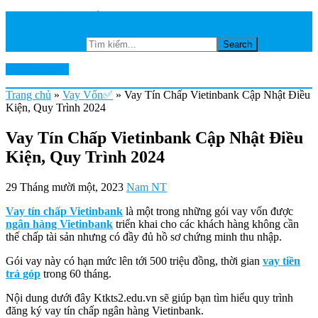
TRANG CHỦ
NGÂN HÀNG
Tìm kiếm...
Ktkts2.edu.vn
Trang chủ
»
Vay Vốn✅
»
Vay Tín Chấp Vietinbank Cập Nhật Điều
Kiện, Quy Trình 2024
Vay Tín Chấp Vietinbank Cập Nhật Điều
Kiện, Quy Trình 2024
29 Tháng mười một, 2023
Nam NT
Vay tín chấp Vietinbank
là một trong những gói vay vốn được
ngân hàng Vietinbank
triển khai cho các khách hàng không cần
thế chấp tài sản nhưng có đầy đủ hồ sơ chứng minh thu nhập.
Gói vay này có hạn mức lên tới 500 triệu đồng, thời gian
vay tiền
trả góp
trong 60 tháng.
Nội dung dưới đây Ktkts2.edu.vn sẽ giúp bạn tìm hiểu quy trình
đăng ký vay tín chấp ngân hàng Vietinbank.