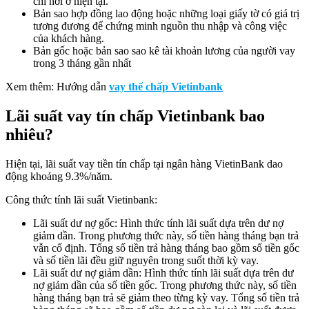
chỉ nơi ở hiện tại.
Bản sao hợp đồng lao động hoặc những loại giấy tờ có giá trị
tương đương để chứng minh nguồn thu nhập và công việc
của khách hàng.
Bản gốc hoặc bản sao sao kê tài khoản lương của người vay
trong 3 tháng gần nhất
Xem thêm: Hướng dẫn
vay thế chấp Vietinbank
Lãi suất vay tín chấp Vietinbank bao
nhiêu?
Hiện tại, lãi suất vay tiền tín chấp tại ngân hàng VietinBank dao
động khoảng 9.3%/năm.
Công thức tính lãi suất Vietinbank:
Lãi suất dư nợ gốc: Hình thức tính lãi suất dựa trên dư nợ
giảm dần. Trong phương thức này, số tiền hàng tháng bạn trả
vẫn cố định. Tổng số tiền trả hàng tháng bao gồm số tiền gốc
và số tiền lãi đều giữ nguyên trong suốt thời kỳ vay.
Lãi suất dư nợ giảm dần: Hình thức tính lãi suất dựa trên dư
nợ giảm dần của số tiền gốc. Trong phương thức này, số tiền
hàng tháng bạn trả sẽ giảm theo từng kỳ vay. Tổng số tiền trả