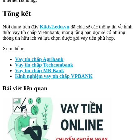
Internet Banking.
Tổng kết
Nội dung trên đây
Ktkts2.edu.vn
đã chia sẽ các thông tin về hình
thức vay tín chấp Vietinbank, mong rằng bạn đọc sẽ có những
thông tin hữu ích và lựa chọn được gói vay tiền phù hợp.
Xem thêm:
Vay tín chấp Agribank
Vay tín chấp Techcombank
Vay tín chấp MB Bank
Kinh nghiệm vay tín chấp VPBANK
Bài viết liên quan