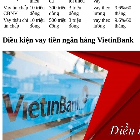
thiểu
đa
tối thiểu
vay
Vay tín chấp
10 triệu
300 triệu
3 triệu
vay theo
9.6%/60
CBNV
đồng
đồng
đồng
lương
tháng
Vay thấu chi
10 triệu
500 triệu
3 triệu
vay theo
9.6%/60
tín chấp
đồng
đồng
đồng
lương
tháng
Điều kiện vay tiền ngân hàng VietinBank