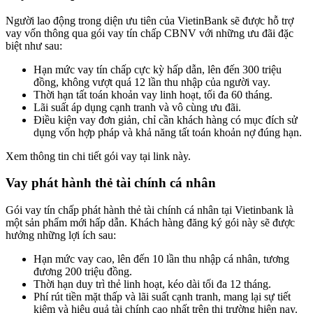
Người lao động trong diện ưu tiên của VietinBank sẽ được hỗ trợ
vay vốn thông qua gói vay tín chấp CBNV với những ưu đãi đặc
biệt như sau:
Hạn mức vay tín chấp cực kỳ hấp dẫn, lên đến 300 triệu
đồng, không vượt quá 12 lần thu nhập của người vay.
Thời hạn tất toán khoản vay linh hoạt, tối đa 60 tháng.
Lãi suất áp dụng cạnh tranh và vô cùng ưu đãi.
Điều kiện vay đơn giản, chỉ cần khách hàng có mục đích sử
dụng vốn hợp pháp và khả năng tất toán khoản nợ đúng hạn.
Xem thông tin chi tiết gói vay tại link này.
Vay phát hành thẻ tài chính cá nhân
Gói vay tín chấp phát hành thẻ tài chính cá nhân tại Vietinbank là
một sản phẩm mới hấp dẫn. Khách hàng đăng ký gói này sẽ được
hưởng những lợi ích sau:
Hạn mức vay cao, lên đến 10 lần thu nhập cá nhân, tương
đương 200 triệu đồng.
Thời hạn duy trì thẻ linh hoạt, kéo dài tối đa 12 tháng.
Phí rút tiền mặt thấp và lãi suất cạnh tranh, mang lại sự tiết
kiệm và hiệu quả tài chính cao nhất trên thị trường hiện nay.