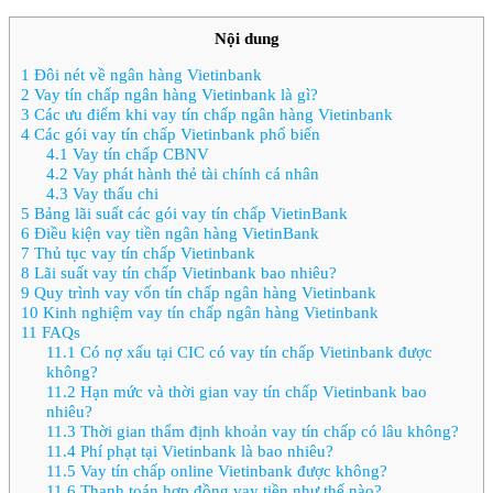
Nội dung
1
Đôi nét về ngân hàng Vietinbank
2
Vay tín chấp ngân hàng Vietinbank là gì?
3
Các ưu điểm khi vay tín chấp ngân hàng Vietinbank
4
Các gói vay tín chấp Vietinbank phổ biến
4.1
Vay tín chấp CBNV
4.2
Vay phát hành thẻ tài chính cá nhân
4.3
Vay thấu chi
5
Bảng lãi suất các gói vay tín chấp VietinBank
6
Điều kiện vay tiền ngân hàng VietinBank
7
Thủ tục vay tín chấp Vietinbank
8
Lãi suất vay tín chấp Vietinbank bao nhiêu?
9
Quy trình vay vốn tín chấp ngân hàng Vietinbank
10
Kinh nghiệm vay tín chấp ngân hàng Vietinbank
11
FAQs
11.1
Có nợ xấu tại CIC có vay tín chấp Vietinbank được
không?
11.2
Hạn mức và thời gian vay tín chấp Vietinbank bao
nhiêu?
11.3
Thời gian thẩm định khoản vay tín chấp có lâu không?
11.4
Phí phạt tại Vietinbank là bao nhiêu?
11.5
Vay tín chấp online Vietinbank được không?
11.6
Thanh toán hợp đồng vay tiền như thế nào?