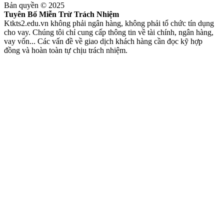
Bản quyền © 2025
Tuyên Bố Miễn Trừ Trách Nhiệm
Ktkts2.edu.vn không phải ngân hàng, không phải tổ chức tín dụng
cho vay. Chúng tôi chỉ cung cấp thông tin về tài chính, ngân hàng,
vay vốn... Các vấn đề về giao dịch khách hàng cần đọc kỹ hợp
đồng và hoàn toàn tự chịu trách nhiệm.