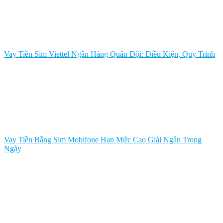
Vay Tiền Sim Viettel Ngân Hàng Quân Đội: Điều Kiện, Quy Trình
Vay Tiền Bằng Sim Mobifone Hạn Mức Cao Giải Ngân Trong
Ngày