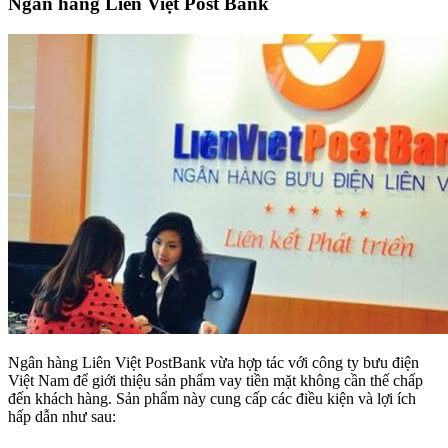
Ngân hàng Liên Việt Post Bank
Ngân hàng Liên Việt PostBank vừa hợp tác với công ty bưu điện
Việt Nam để giới thiệu sản phẩm vay tiền mặt không cần thế chấp
đến khách hàng. Sản phẩm này cung cấp các điều kiện và lợi ích
hấp dẫn như sau: