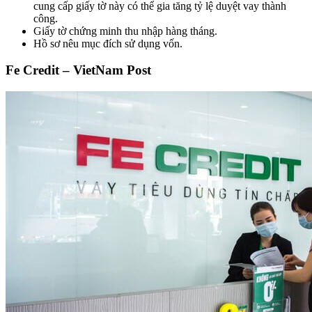
cung cấp giấy tờ này có thể gia tăng tỷ lệ duyệt vay thành
công.
Giấy tờ chứng minh thu nhập hàng tháng.
Hồ sơ nêu mục đích sử dụng vốn.
Fe Credit – VietNam Post