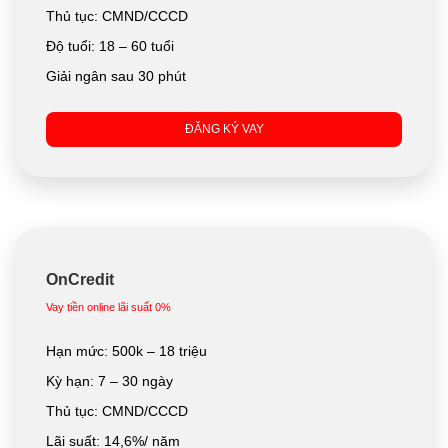
Thủ tục: CMND/CCCD
Độ tuổi: 18 – 60 tuổi
Giải ngân sau 30 phút
ĐĂNG KÝ VAY
OnCredit
Vay tiền online lãi suất 0%
Hạn mức: 500k – 18 triệu
Kỳ hạn: 7 – 30 ngày
Thủ tục: CMND/CCCD
Lãi suất: 14,6%/ năm