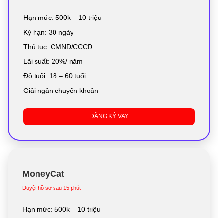
Hạn mức: 500k – 10 triệu
Kỳ hạn: 30 ngày
Thủ tục: CMND/CCCD
Lãi suất: 20%/ năm
Độ tuổi: 18 – 60 tuổi
Giải ngân chuyển khoản
ĐĂNG KÝ VAY
MoneyCat
Duyệt hồ sơ sau 15 phút
Hạn mức: 500k – 10 triệu