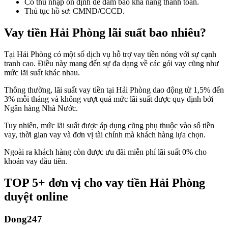
Có thu nhập ổn định để đảm bảo khả năng thanh toán.
Thủ tục hồ sơ: CMND/CCCD.
Vay tiền Hải Phòng lãi suất bao nhiêu?
Tại Hải Phòng có một số dịch vụ hỗ trợ vay tiền nóng với sự cạnh
tranh cao. Điều này mang đến sự đa dạng về các gói vay cũng như
mức lãi suất khác nhau.
Thông thường, lãi suất vay tiền tại Hải Phòng dao động từ 1,5% đến
3% mỗi tháng và không vượt quá mức lãi suất được quy định bởi
Ngân hàng Nhà Nước.
Tuy nhiên, mức lãi suất được áp dụng cũng phụ thuộc vào số tiền
vay, thời gian vay và đơn vị tài chính mà khách hàng lựa chọn.
Ngoài ra khách hàng còn được ưu đãi miễn phí lãi suất 0% cho
khoản vay đầu tiên.
TOP 5+ đơn vị cho vay tiền Hải Phòng
duyệt online
Dong247