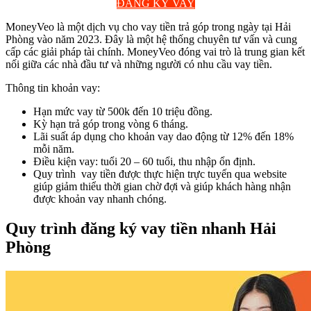
ĐĂNG KÝ VAY
MoneyVeo là một dịch vụ cho vay tiền trả góp trong ngày tại Hải
Phòng vào năm 2023. Đây là một hệ thống chuyên tư vấn và cung
cấp các giải pháp tài chính. MoneyVeo đóng vai trò là trung gian kết
nối giữa các nhà đầu tư và những người có nhu cầu vay tiền.
Thông tin khoản vay:
Hạn mức vay từ 500k đến 10 triệu đồng.
Kỳ hạn trả góp trong vòng 6 tháng.
Lãi suất áp dụng cho khoản vay dao động từ 12% đến 18%
mỗi năm.
Điều kiện vay: tuổi 20 – 60 tuổi, thu nhập ổn định.
Quy trình vay tiền được thực hiện trực tuyến qua website
giúp giảm thiểu thời gian chờ đợi và giúp khách hàng nhận
được khoản vay nhanh chóng.
Quy trình đăng ký vay tiền nhanh Hải
Phòng