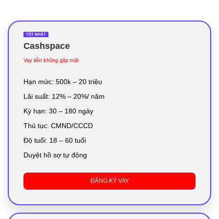
TỐT NHẤT
Cashspace
Vay tiền không gặp mặt
Hạn mức: 500k – 20 triệu
Lãi suất: 12% – 20%/ năm
Kỳ hạn: 30 – 180 ngày
Thủ tục: CMND/CCCD
Độ tuổi: 18 – 60 tuổi
Duyệt hồ sợ tự động
ĐĂNG KÝ VAY