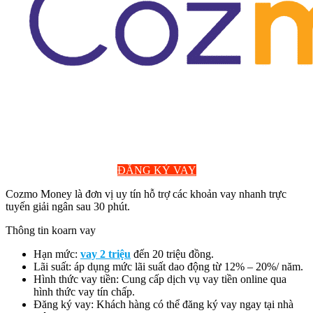
ĐĂNG KÝ VAY
Cozmo Money là đơn vị uy tín hỗ trợ các khoản vay nhanh trực
tuyến giải ngân sau 30 phút.
Thông tin koarn vay
Hạn mức:
vay 2 triệu
đến 20 triệu đồng.
Lãi suất: áp dụng mức lãi suất dao động từ 12% – 20%/ năm.
Hình thức vay tiền: Cung cấp dịch vụ vay tiền online qua
hình thức vay tín chấp.
Đăng ký vay: Khách hàng có thể đăng ký vay ngay tại nhà