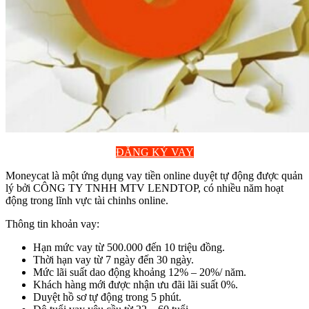
ĐĂNG KÝ VAY
Moneycat là một ứng dụng vay tiền online duyệt tự động được quản
lý bởi CÔNG TY TNHH MTV LENDTOP, có nhiều năm hoạt
động trong lĩnh vực tài chinhs online.
Thông tin khoản vay:
Hạn mức vay từ 500.000 đến 10 triệu đồng.
Thời hạn vay từ 7 ngày đến 30 ngày.
Mức lãi suất dao động khoảng 12% – 20%/ năm.
Khách hàng mới được nhận ưu đãi lãi suất 0%.
Duyệt hồ sơ tự động trong 5 phút.