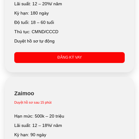
Lãi suất: 12 – 20%/ năm
Kỳ hạn: 180 ngày
Độ tuổi: 18 – 60 tuổi
Thủ tục: CMND/CCCD
Duyệt hồ sơ tự động
ĐĂNG KÝ VAY
Zaimoo
Duyệt hồ sơ sau 15 phút
Hạn mức: 500k – 20 triệu
Lãi suất: 12 – 18%/ năm
Kỳ hạn: 90 ngày