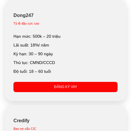
Dong247
Tỷ lệ đậu cực cao
Hạn mức: 500k – 20 triệu
Lãi suất: 18%/ năm
Kỳ hạn: 30 – 90 ngày
Thủ tục: CMND/CCCD
Độ tuổi: 18 – 60 tuổi
ĐĂNG KÝ VAY
Credify
Bao nợ xấu CIC