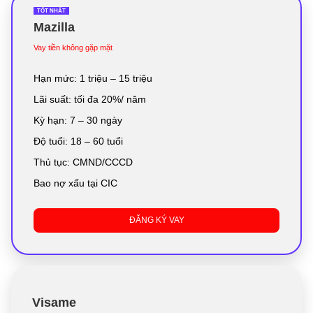
TỐT NHẤT
Mazilla
Vay tiền không gặp mặt
Hạn mức: 1 triệu – 15 triệu
Lãi suất: tối đa 20%/ năm
Kỳ hạn: 7 – 30 ngày
Độ tuổi: 18 – 60 tuổi
Thủ tục: CMND/CCCD
Bao nợ xấu tại CIC
ĐĂNG KÝ VAY
Visame