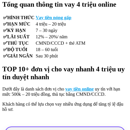
Tổng quan thông tin vay 4 triệu online
✅HÌNH THỨC
Vay tiền nóng gấp
✅HẠN MỨC
4 triệu – 20 triệu
✅KỲ HẠN
7 – 30 ngày
✅LÃI SUẤT
12% – 20%/ năm
✅THỦ TỤC
CMND/CCCD + thẻ ATM
✅ĐỘ TUỔI
18 – 60 tuổi
✅GIẢI NGÂN
Sau 30 phút
TOP 10+ đơn vị cho vay nhanh 4 triệu uy
tín duyệt nhanh
Dưới đây là danh sách đơn vị cho
vay tiền online
uy tín với hạn
mức 500k – 20 triệu đồng, thủ tục bằng CMND/CCCD.
Khách hàng có thể lựa chọn vay nhiều ứng dụng để tăng tỷ lệ đậu
hồ sơ.