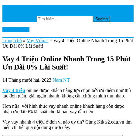
TRANG CHỦ
NGÂN HÀNG
Tìm kiếm...
Ktkts2.edu.vn
Trang chủ
»
Vay Vốn✅
»
Vay 4 Triệu Online Nhanh Trong 15 Phút
Ưu Đãi 0% Lãi Suất!
Vay 4 Triệu Online Nhanh Trong 15 Phút
Ưu Đãi 0% Lãi Suất!
14 Tháng mười hai, 2023
Nam NT
Vay 4 triệu
online được khách hàng lựa chọn bởi ưu điểm như thủ
tục đơn giản, giải ngân nhanh, không cần chứng minh thu nhập.
Hơn nữa, với hình thức vay nhanh online khách hàng còn được
nhận ưu đãi 0% lãi suất cho khoản vay đầu tiên.
Vay vay nhanh 4 triệu ở đơn vị nào uy tín? Cùng Ktkts2.edu.vn tìm
hiểu chi tiết qua nội dung dưới đây.