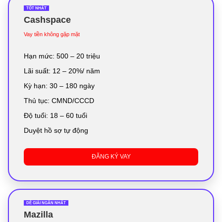
TỐT NHẤT
Cashspace
Vay tiền không gặp mặt
Hạn mức: 500 – 20 triệu
Lãi suất: 12 – 20%/ năm
Kỳ hạn: 30 – 180 ngày
Thủ tục: CMND/CCCD
Độ tuổi: 18 – 60 tuổi
Duyệt hồ sợ tự động
ĐĂNG KÝ VAY
DỄ GIẢI NGÂN NHẤT
Mazilla