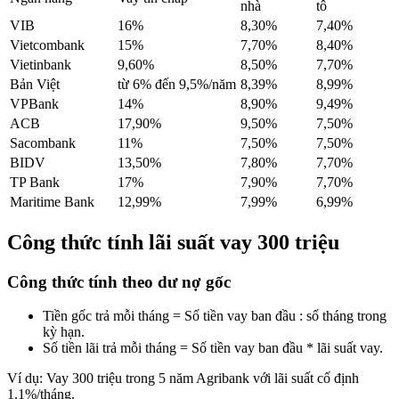
nhà
tô
VIB
16%
8,30%
7,40%
Vietcombank
15%
7,70%
8,40%
Vietinbank
9,60%
8,50%
7,70%
Bản Việt
từ 6% đến 9,5%/năm
8,39%
8,99%
VPBank
14%
8,90%
9,49%
ACB
17,90%
9,50%
7,50%
Sacombank
11%
7,50%
7,50%
BIDV
13,50%
7,80%
7,70%
TP Bank
17%
7,90%
7,70%
Maritime Bank
12,99%
7,99%
6,99%
Công thức tính lãi suất vay 300 triệu
Công thức tính theo dư nợ gốc
Tiền gốc trả mỗi tháng = Số tiền vay ban đầu : số tháng trong
kỳ hạn.
Số tiền lãi trả mỗi tháng = Số tiền vay ban đầu * lãi suất vay.
Ví dụ: Vay 300 triệu trong 5 năm Agribank với lãi suất cố định
1.1%/tháng.