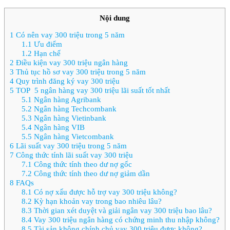
Nội dung
1
Có nên vay 300 triệu trong 5 năm
1.1
Ưu điểm
1.2
Hạn chế
2
Điều kiện vay 300 triệu ngân hàng
3
Thủ tục hồ sơ vay 300 triệu trong 5 năm
4
Quy trình đăng ký vay 300 triệu
5
TOP 5 ngân hàng vay 300 triệu lãi suất tốt nhất
5.1
Ngân hàng Agribank
5.2
Ngân hàng Techcombank
5.3
Ngân hàng Vietinbank
5.4
Ngân hàng VIB
5.5
Ngân hàng Vietcombank
6
Lãi suất vay 300 triệu trong 5 năm
7
Công thức tính lãi suất vay 300 triệu
7.1
Công thức tính theo dư nợ gốc
7.2
Công thức tính theo dư nợ giảm dần
8
FAQs
8.1
Có nợ xấu được hỗ trợ vay 300 triệu không?
8.2
Kỳ hạn khoản vay trong bao nhiêu lâu?
8.3
Thời gian xét duyệt và giải ngân vay 300 triệu bao lâu?
8.4
Vay 300 triệu ngân hàng có chứng minh thu nhập không?
8.5
Tài sản không chính chủ vay 300 triệu được không?