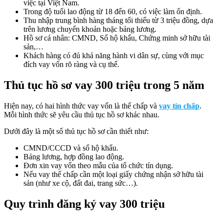
việc tại Việt Nam.
Trong độ tuổi lao động từ 18 đến 60, có việc làm ổn định.
Thu nhập trung bình hàng tháng tối thiểu từ 3 triệu đồng, dựa
trên lương chuyển khoản hoặc bảng lương.
Hồ sơ cá nhân: CMND, Sổ hộ khẩu, Chứng minh sở hữu tài
sản,…
Khách hàng có đủ khả năng hành vi dân sự, cùng với mục
đích vay vốn rõ ràng và cụ thể.
Thủ tục hồ sơ vay 300 triệu trong 5 năm
Hiện nay, có hai hình thức vay vốn là thế chấp và
vay tín chấp
.
Mỗi hình thức sẽ yêu cầu thủ tục hồ sơ khác nhau.
Dưới đây là một số thủ tục hồ sơ cần thiết như:
CMND/CCCD và sổ hộ khẩu.
Bảng lương, hợp đồng lao động.
Đơn xin vay vốn theo mẫu của tổ chức tín dụng.
Nếu vay thế chấp cần một loại giấy chứng nhận sở hữu tài
sản (như xe cộ, đất đai, trang sức…).
Quy trình đăng ký vay 300 triệu