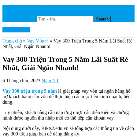
TRANG CHỦ
NGÂN HÀNG
Tìm kiếm...
Ktkts2.edu.vn
Trang chủ
»
Vay Vốn✅
»
Vay 300 Triệu Trong 5 Năm Lãi Suất Rẻ
Nhất, Giải Ngân Nhanh!
Vay 300 Triệu Trong 5 Năm Lãi Suất Rẻ
Nhất, Giải Ngân Nhanh!
6 Tháng chín, 2023
Nam NT
Vay 300 triệu trong 5 năm
là giải pháp vay vốn tại ngân hàng hỗ
trợ khách hàng cần vốn để thực hiện các mục tiêu kinh doanh, tiêu
dùng.
Tuy nhiên, khách hàng cần đáp ứng được các điều kiện và chứng
minh được nguồn thu nhập mới có thể tiếp cận khoản vay.
Nội dung dưới đây, Ktkts2.edu.vn sẽ tổng hợp các thông tin về cách
vay 300 triệu giúp bạn dễ dàng đăng ký.