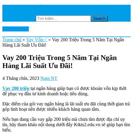
TRANG CHỦ
NGÂN HÀNG
Tìm kiếm...
Ktkts2.edu.vn
Trang chủ
»
Vay Vốn✅
»
Vay 200 Triệu Trong 5 Năm Tại Ngân
Hàng Lãi Suất Ưu Đãi!
Vay 200 Triệu Trong 5 Năm Tại Ngân
Hàng Lãi Suất Ưu Đãi!
4 Tháng chín, 2023
Nam NT
Vay 200 triệu
tại ngân hàng giúp bạn có được khoản vốn kịp thời
để phục vụ đầu tư kinh doanh hoặc tiêu dùng.
Đặc điểm của gói vay ngân hàng là lãi suất ưu đãi cùng thời gian trả
góp linh hoạt nên được nhiều khách hàng quan tâm.
Nếu bạn đang cần vay gấp 200 triệu mà chưa tìm được địa chỉ uy
tín, hãy tham khảo nội dung dưới đây Ktkts2.edu.vn sẽ giúp bạn tìm
hiểu.