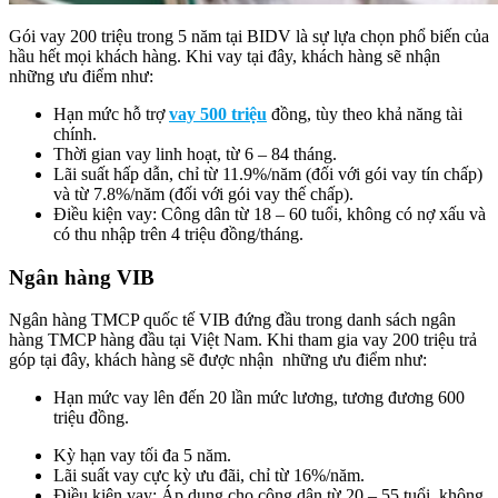
Gói vay 200 triệu trong 5 năm tại BIDV là sự lựa chọn phổ biến của
hầu hết mọi khách hàng. Khi vay tại đây, khách hàng sẽ nhận
những ưu điểm như:
Hạn mức hỗ trợ
vay 500 triệu
đồng, tùy theo khả năng tài
chính.
Thời gian vay linh hoạt, từ 6 – 84 tháng.
Lãi suất hấp dẫn, chỉ từ 11.9%/năm (đối với gói vay tín chấp)
và từ 7.8%/năm (đối với gói vay thế chấp).
Điều kiện vay: Công dân từ 18 – 60 tuổi, không có nợ xấu và
có thu nhập trên 4 triệu đồng/tháng.
Ngân hàng VIB
Ngân hàng TMCP quốc tế VIB đứng đầu trong danh sách ngân
hàng TMCP hàng đầu tại Việt Nam. Khi tham gia vay 200 triệu trả
góp tại đây, khách hàng sẽ được nhận những ưu điểm như:
Hạn mức vay lên đến 20 lần mức lương, tương đương 600
triệu đồng.
Kỳ hạn vay tối đa 5 năm.
Lãi suất vay cực kỳ ưu đãi, chỉ từ 16%/năm.
Điều kiện vay: Áp dụng cho công dân từ 20 – 55 tuổi, không