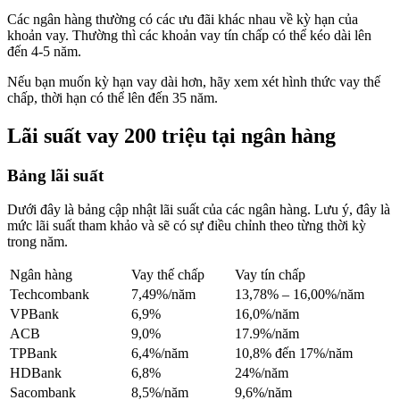
Các ngân hàng thường có các ưu đãi khác nhau về kỳ hạn của
khoản vay. Thường thì các khoản vay tín chấp có thể kéo dài lên
đến 4-5 năm.
Nếu bạn muốn kỳ hạn vay dài hơn, hãy xem xét hình thức vay thế
chấp, thời hạn có thể lên đến 35 năm.
Lãi suất vay 200 triệu tại ngân hàng
Bảng lãi suất
Dưới đây là bảng cập nhật lãi suất của các ngân hàng. Lưu ý, đây là
mức lãi suất tham khảo và sẽ có sự điều chỉnh theo từng thời kỳ
trong năm.
Ngân hàng
Vay thế chấp
Vay tín chấp
Techcombank
7,49%/năm
13,78% – 16,00%/năm
VPBank
6,9%
16,0%/năm
ACB
9,0%
17.9%/năm
TPBank
6,4%/năm
10,8% đến 17%/năm
HDBank
6,8%
24%/năm
Sacombank
8,5%/năm
9,6%/năm