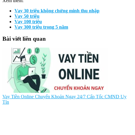
Xem thêm:
Vay 30 triệu không chứng minh thu nhập
Vay 50 triệu
Vay 100 triệu
Vay 300 triệu trong 5 năm
Bài viết liên quan
Vay Tiền Online Chuyển Khoản Ngay 24/7 Cấp Tốc CMND Uy
Tín