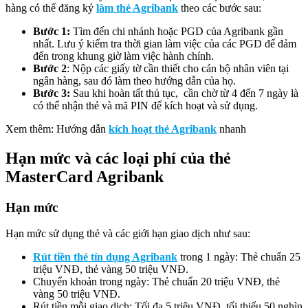
hàng có thể đăng ký
làm thẻ Agribank
theo các bước sau:
Bước 1:
Tìm đến chi nhánh hoặc PGD của Agribank gần
nhất. Lưu ý kiểm tra thời gian làm việc của các PGD để đảm
đến trong khung giờ làm việc hành chính.
Bước 2
: Nộp các giấy tờ cần thiết cho cán bộ nhân viên tại
ngân hàng, sau đó làm theo hướng dẫn của họ.
Bước 3:
Sau khi hoàn tất thủ tục, cần chờ từ 4 đến 7 ngày là
có thể nhận thẻ và mã PIN để kích hoạt và sử dụng.
Xem thêm: Hướng dẫn
kích hoạt thẻ Agribank
nhanh
Hạn mức và các loại phí của thẻ
MasterCard Agribank
Hạn mức
Hạn mức sử dụng thẻ và các giới hạn giao dịch như sau:
Rút tiền thẻ tín dụng Agribank
trong 1 ngày: Thẻ chuẩn 25
triệu VNĐ, thẻ vàng 50 triệu VNĐ.
Chuyển khoản trong ngày: Thẻ chuẩn 20 triệu VNĐ, thẻ
vàng 50 triệu VNĐ.
Rút tiền mỗi giao dịch: Tối đa 5 triệu VNĐ, tối thiểu 50 nghìn