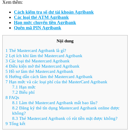
Xem thêm:
Cách kiểm tra số dư tài khoản Agribank
Các loại thẻ ATM Agribank
Hạn mức chuyển tiền Agribank
Quên mã PIN Agribank
Nội dung
1
Thẻ Mastercard Agribank là gì?
2
Lợi ích khi làm thẻ Mastercard Agribank
3
Các loại thẻ Mastercard Agribank
4
Điều kiện mở thẻ Mastercard Agribank
5
Hồ sơ làm thẻ Mastercard Agribank
6
Hướng dẫn cách làm thẻ Mastercard Agribank
7
Hạn mức và các loại phí của thẻ MasterCard Agribank
7.1
Hạn mức
7.2
Biểu phí
8
FAQs
8.1
Làm thẻ Mastercard Agribank mất bao lâu?
8.2
Đăng ký thẻ tín dụng Mastercard Agribank online được
không?
8.3
Thẻ Mastercard Agribank có rút tiền mặt được không?
9
Tổng kết