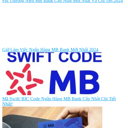
Phí Thường Niên MB Bank Cập Nhật Mới Nhất Và Chi Tiết 2024
Giờ Làm Việc Ngân Hàng MB Bank Mới Nhất 2024
Mã Swift/ BIC Code Ngân Hàng MB Bank Cập Nhật Chi Tiết
Nhất!