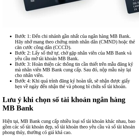
Bước 1: Đến chi nhánh gần nhất của ngân hàng MB Bank.
Hãy nhớ mang theo chứng minh nhân dân (CMND) hoặc thẻ
căn cước công dân (CCCD).
Bước 2: Lấy số thứ tự, chờ gặp nhân viên của MB Bank và
yêu cầu mở tài khoản MB Bank.
Bước 3: Hoàn thiện các thông tin cần thiết trên mẫu đăng ký
mà nhân viên MB Bank cung cấp. Sau đó, nộp mẫu này lại
cho nhân viên.
Bước 4: Khi quá trình đăng ký hoàn tất, sẽ nhận được giấy
hẹn về ngày đến nhận thẻ và phong bì chứa số tài khoản.
Lưu ý khi chọn số tài khoản ngân hàng
MB Bank
Hiện tại, MB Bank cung cấp nhiều loại số tài khoản khác nhau, bao
gồm các số tài khoản đẹp, số tài khoản theo yêu cầu và số tài khoản
phong thủy, thường có giá khá cao.