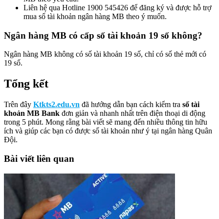
Liên hệ qua Hotline 1900 545426 để đăng ký và được hỗ trợ
mua số tài khoản ngân hàng MB theo ý muốn.
Ngân hàng MB có cấp số tài khoản 19 số không?
Ngân hàng MB không có số tài khoản 19 số, chỉ có số thẻ mới có
19 số.
Tổng kết
Trên đây
Ktkts2.edu.vn
đã hướng dẫn bạn cách kiểm tra
số tài
khoản MB Bank
đơn giản và nhanh nhất trên điện thoại di động
trong 5 phút. Mong rằng bài viết sẽ mang đến nhiều thông tin hữu
ích và giúp các bạn có được số tài khoản như ý tại ngân hàng Quân
Đội.
Bài viết liên quan