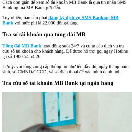
Cách đơn giản để xem số tài khoản MB Bank là qua tin nhắn SMS
Banking mà MB Bank gửi đến.
Tuy nhiên, bạn cần phải
đăng ký dịch vụ SMS Banking MB
Bank
với mức phí là 22.000 đồng/tháng.
Tra số tài khoản qua tổng đài MB
Tổng đài MB Bank
hoạt động suốt 24/7 và cung cấp dịch vụ tra
cứu số tài khoản cho khách hàng. Để được hỗ trợ, gọi ngay Hotline
tại số 1900 54 54 26.
Lưu ý: vui lòng cung cấp thông tin như tên đầy đủ, ngày tháng năm
sinh, số CMND/CCCD, và số điện thoại để xác minh danh tính.
Tra cứu số tài khoản MB Bank tại ngân hàng