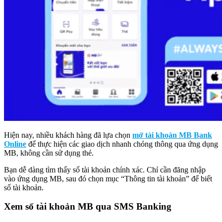
Hiện nay, nhiều khách hàng đã lựa chọn
mở tài khoản MB Bank
Online
để thực hiện các giao dịch nhanh chóng thông qua ứng dụng
MB, không cần sử dụng thẻ.
Bạn dễ dàng tìm thấy số tài khoản chính xác. Chỉ cần đăng nhập
vào ứng dụng MB, sau đó chọn mục “Thông tin tài khoản” để biết
số tài khoản.
Xem số tài khoản MB qua SMS Banking