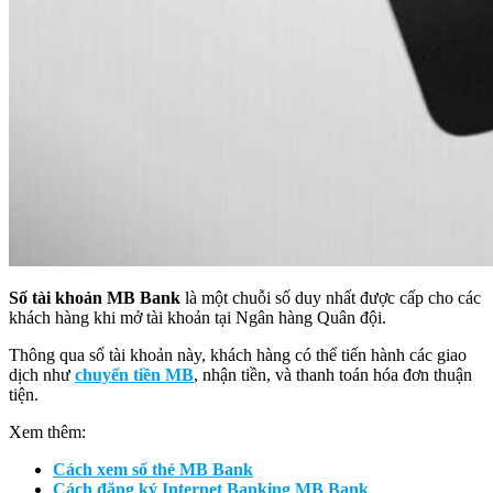
Số tài khoản MB Bank
là một chuỗi số duy nhất được cấp cho các
khách hàng khi mở tài khoản tại Ngân hàng Quân đội.
Thông qua số tài khoản này, khách hàng có thể tiến hành các giao
dịch như
chuyển tiền MB
, nhận tiền, và thanh toán hóa đơn thuận
tiện.
Xem thêm:
Cách xem số thẻ MB Bank
Cách đăng ký Internet Banking MB Bank