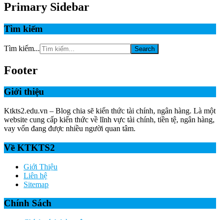
Primary Sidebar
Tìm kiếm
Tìm kiếm...
Footer
Giới thiệu
Ktkts2.edu.vn – Blog chia sẽ kiến thức tài chính, ngân hàng. Là một
website cung cấp kiến thức về lĩnh vực tài chính, tiền tệ, ngân hàng,
vay vốn đang được nhiều người quan tâm.
Về KTKTS2
Giới Thiệu
Liên hệ
Sitemap
Chính Sách