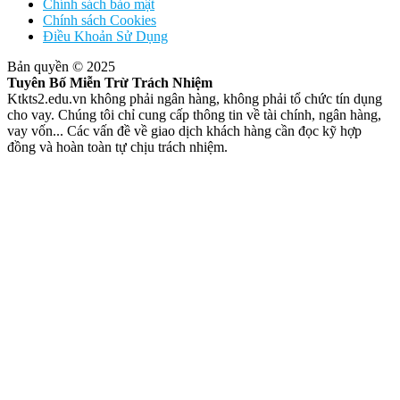
Chính sách bảo mật
Chính sách Cookies
Điều Khoản Sử Dụng
Bản quyền © 2025
Tuyên Bố Miễn Trừ Trách Nhiệm
Ktkts2.edu.vn không phải ngân hàng, không phải tổ chức tín dụng
cho vay. Chúng tôi chỉ cung cấp thông tin về tài chính, ngân hàng,
vay vốn... Các vấn đề về giao dịch khách hàng cần đọc kỹ hợp
đồng và hoàn toàn tự chịu trách nhiệm.