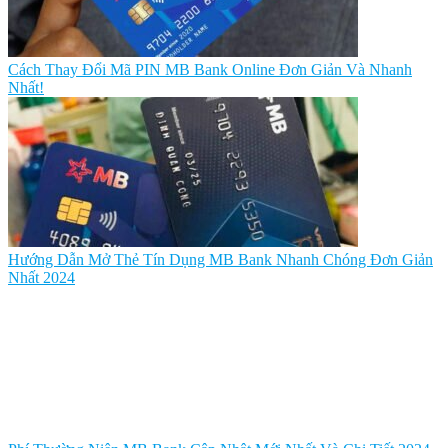
Cách Thay Đổi Mã PIN MB Bank Online Đơn Giản Và Nhanh
Nhất!
Hướng Dẫn Mở Thẻ Tín Dụng MB Bank Nhanh Chóng Đơn Giản
Nhất 2024