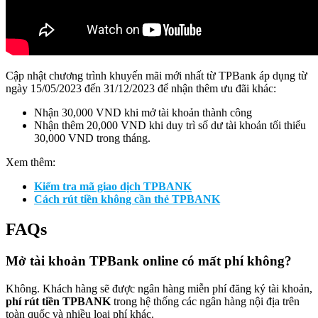
Cập nhật chương trình khuyến mãi mới nhất từ TPBank áp dụng từ
ngày 15/05/2023 đến 31/12/2023 để nhận thêm ưu đãi khác:
Nhận 30,000 VND khi mở tài khoản thành công
Nhận thêm 20,000 VND khi duy trì số dư tài khoản tối thiểu
30,000 VND trong tháng.
Xem thêm:
Kiểm tra mã giao dịch TPBANK
Cách rút tiền không cần thẻ TPBANK
FAQs
Mở tài khoản TPBank online có mất phí không?
Không. Khách hàng sẽ được ngân hàng miễn phí đăng ký tài khoản,
phí rút tiền TPBANK
trong hệ thống các ngân hàng nội địa trên
toàn quốc và nhiều loại phí khác.