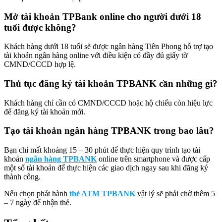
Mở tài khoản TPBank online cho người dưới 18
tuổi được không?
Khách hàng dưới 18 tuổi sẽ được ngân hàng Tiên Phong hỗ trợ tạo
tài khoản ngân hàng online với điều kiện có đầy đủ giấy tờ
CMND/CCCD hợp lệ.
Thủ tục đăng ký tài khoản TPBANK cần những gì?
Khách hàng chỉ cần có CMND/CCCD hoặc hộ chiếu còn hiệu lực
để đăng ký tài khoản mới.
Tạo tài khoản ngân hàng TPBANK trong bao lâu?
Bạn chỉ mất khoảng 15 – 30 phút để thực hiện quy trình tạo tài
khoản
ngân hàng TPBANK
online trên smartphone và được cấp
một số tài khoản để thực hiện các giao dịch ngay sau khi đăng ký
thành công.
Nếu chọn phát hành
thẻ ATM TPBANK
vật lý sẽ phải chờ thêm 5
– 7 ngày để nhận thẻ.