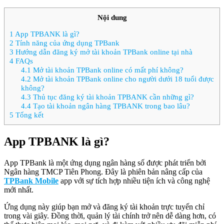
Nội dung
1
App TPBANK là gì?
2
Tính năng của ứng dụng TPBank
3
Hướng dẫn đăng ký mở tài khoản TPBank online tại nhà
4
FAQs
4.1
Mở tài khoản TPBank online có mất phí không?
4.2
Mở tài khoản TPBank online cho người dưới 18 tuổi được
không?
4.3
Thủ tục đăng ký tài khoản TPBANK cần những gì?
4.4
Tạo tài khoản ngân hàng TPBANK trong bao lâu?
5
Tổng kết
App TPBANK là gì?
App TPBank là một ứng dụng ngân hàng số được phát triển bởi
Ngân hàng TMCP Tiên Phong. Đây là phiên bản nâng cấp của
TPBank Mobile
app với sự tích hợp nhiều tiện ích và công nghệ
mới nhất.
Ứng dụng này giúp bạn mở và đăng ký tài khoản trực tuyến chỉ
trong vài giây. Đồng thời, quản lý tài chính trở nên dễ dàng hơn, có