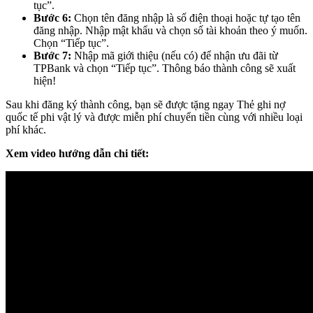
tục”.
Bước 6:
Chọn tên đăng nhập là số điện thoại hoặc tự tạo tên
đăng nhập. Nhập mật khẩu và chọn số tài khoản theo ý muốn.
Chọn “Tiếp tục”.
Bước 7:
Nhập mã giới thiệu (nếu có) để nhận ưu đãi từ
TPBank và chọn “Tiếp tục”. Thông báo thành công sẽ xuất
hiện!
Sau khi đăng ký thành công, bạn sẽ được tặng ngay Thẻ ghi nợ
quốc tế phi vật lý và được miễn phí chuyển tiền cùng với nhiều loại
phí khác.
Xem video hướng dẫn chi tiết: