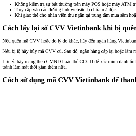
Không kiểm tra sự bất thường trên máy POS hoặc máy ATM trướ
Truy cập vào các đường link website lạ chứa mã độc.
Khi giao thẻ cho nhân viên thu ngân tại trung tâm mua sắm hoặc
Cách lấy lại số CVV Vietinbank khi bị quê
Nếu quên mã CVV hoặc do lý do khác, hãy đến ngân hàng Vietinbank v
Nếu bị lộ hãy hủy mã CVV cũ. Sau đó, ngân hàng cấp lại hoặc làm
Lưu ý: hãy mang theo CMND hoặc thẻ CCCD để xác minh danh tính của
tránh làm mất thời gian thêm nữa.
Cách sử dụng mã CVV Vietinbank để thanh