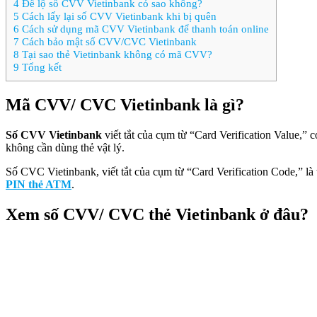
4
Để lộ số CVV Vietinbank có sao không?
5
Cách lấy lại số CVV Vietinbank khi bị quên
6
Cách sử dụng mã CVV Vietinbank để thanh toán online
7
Cách bảo mật số CVV/CVC Vietinbank
8
Tại sao thẻ Vietinbank không có mã CVV?
9
Tổng kết
Mã CVV/ CVC Vietinbank là gì?
Số CVV Vietinbank
viết tắt của cụm từ “Card Verification Value,”
không cần dùng thẻ vật lý.
Số CVC Vietinbank, viết tắt của cụm từ “Card Verification Code,” l
PIN thẻ ATM
.
Xem số CVV/ CVC thẻ Vietinbank ở đâu?