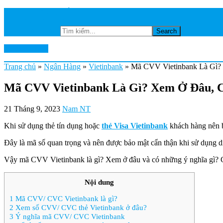
TRANG CHỦ
NGÂN HÀNG
Tìm kiếm...
Ktkts2.edu.vn
Trang chủ
»
Ngân Hàng
»
Vietinbank
»
Mã CVV Vietinbank Là Gì?
Mã CVV Vietinbank Là Gì? Xem Ở Đâu, C
21 Tháng 9, 2023
Nam NT
Khi sử dụng thẻ tín dụng hoặc
thẻ Visa Vietinbank
khách hàng nên 
Đây là mã số quan trọng và nên được bảo mật cẩn thận khi sử dụng d
Vậy mã CVV Vietinbank là gì? Xem ở đâu và có những ý nghĩa gì? C
Nội dung
1
Mã CVV/ CVC Vietinbank là gì?
2
Xem số CVV/ CVC thẻ Vietinbank ở đâu?
3
Ý nghĩa mã CVV/ CVC Vietinbank