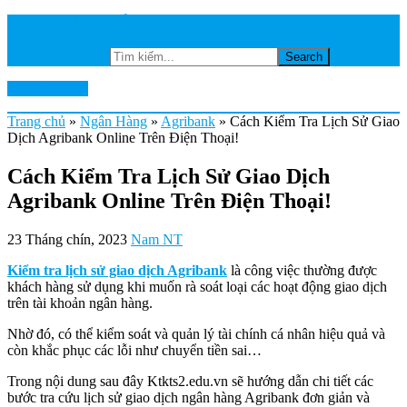
TRANG CHỦ
NGÂN HÀNG
Tìm kiếm...
Ktkts2.edu.vn
Trang chủ
»
Ngân Hàng
»
Agribank
»
Cách Kiểm Tra Lịch Sử Giao
Dịch Agribank Online Trên Điện Thoại!
Cách Kiểm Tra Lịch Sử Giao Dịch
Agribank Online Trên Điện Thoại!
23 Tháng chín, 2023
Nam NT
Kiểm tra lịch sử giao dịch Agribank
là công việc thường được
khách hàng sử dụng khi muốn rà soát loại các hoạt động giao dịch
trên tài khoản ngân hàng.
Nhờ đó, có thể kiểm soát và quản lý tài chính cá nhân hiệu quả và
còn khắc phục các lỗi như chuyển tiền sai…
Trong nội dung sau đây Ktkts2.edu.vn sẽ hướng dẫn chi tiết các
bước tra cứu lịch sử giao dịch ngân hàng Agribank đơn giản và