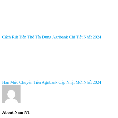
Cách Rút Tiền Thẻ Tín Dụng Agribank Chi Tiết Nhất 2024
Hạn Mức Chuyển Tiền Agribank Cập Nhật Mới Nhất 2024
About
Nam NT