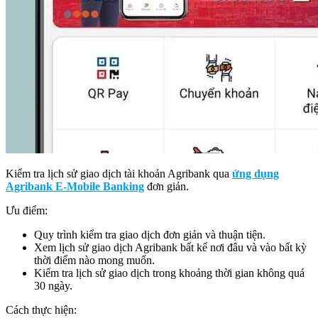
Kiểm tra lịch sử giao dịch tài khoản Agribank qua
ứng dụng
Agribank E-Mobile Banking
đơn giản.
Ưu điểm:
Quy trình kiểm tra giao dịch đơn giản và thuận tiện.
Xem lịch sử giao dịch Agribank bất kể nơi đâu và vào bất kỳ
thời điểm nào mong muốn.
Kiểm tra lịch sử giao dịch trong khoảng thời gian không quá
30 ngày.
Cách thực hiện: