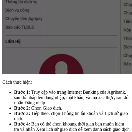
Cách thực hiện:
Bước 1:
Truy cập vào trang Internet Banking của Agribank,
sau đó nhập tên đăng nhập, mật khẩu, và mã xác thực, sau đó
nhấn Đăng nhập.
Bước 2:
Chọn Giao dịch.
Bước 3:
Tiếp theo, chọn Thông tin tài khoản và Lịch sử giao
dịch.
Bước 4:
Bạn có thể chọn khoảng thời gian bạn muốn kiểm
tra và nhấn Xem lịch sử giao dịch để xem danh sách giao dịch