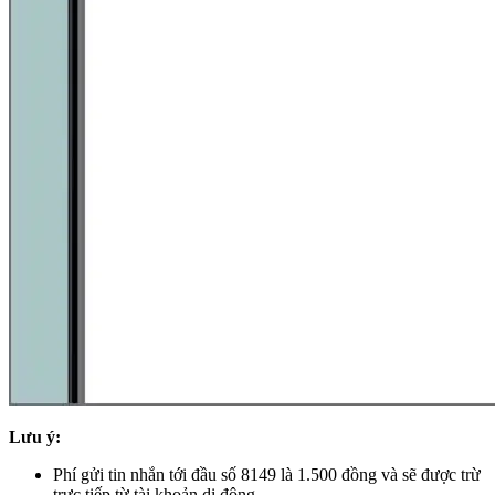
Lưu ý:
Phí gửi tin nhắn tới đầu số 8149 là 1.500 đồng và sẽ được trừ
trực tiếp từ tài khoản di động.