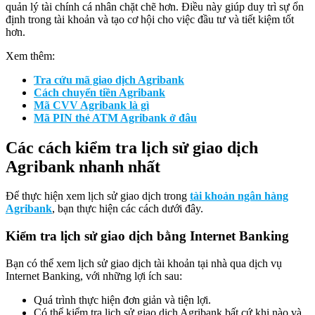
quản lý tài chính cá nhân chặt chẽ hơn. Điều này giúp duy trì sự ổn
định trong tài khoản và tạo cơ hội cho việc đầu tư và tiết kiệm tốt
hơn.
Xem thêm:
Tra cứu mã giao dịch Agribank
Cách chuyển tiền Agribank
Mã CVV Agribank là gì
Mã PIN thẻ ATM Agribank ở đâu
Các cách kiểm tra lịch sử giao dịch
Agribank nhanh nhất
Để thực hiện xem lịch sử giao dịch trong
tài khoản ngân hàng
Agribank
, bạn thực hiện các cách dưới đây.
Kiểm tra lịch sử giao dịch bằng Internet Banking
Bạn có thể xem lịch sử giao dịch tài khoản tại nhà qua dịch vụ
Internet Banking, với những lợi ích sau:
Quá trình thực hiện đơn giản và tiện lợi.
Có thể kiểm tra lịch sử giao dịch Agribank bất cứ khi nào và