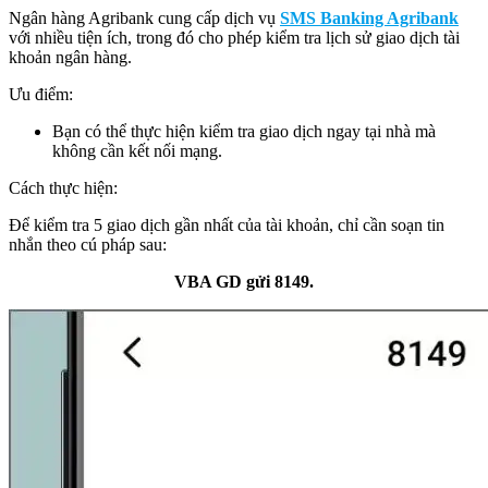
Ngân hàng Agribank cung cấp dịch vụ
SMS Banking Agribank
với nhiều tiện ích, trong đó cho phép kiểm tra lịch sử giao dịch tài
khoản ngân hàng.
Ưu điểm:
Bạn có thể thực hiện kiểm tra giao dịch ngay tại nhà mà
không cần kết nối mạng.
Cách thực hiện:
Để kiểm tra 5 giao dịch gần nhất của tài khoản, chỉ cần soạn tin
nhắn theo cú pháp sau:
VBA GD gửi 8149.