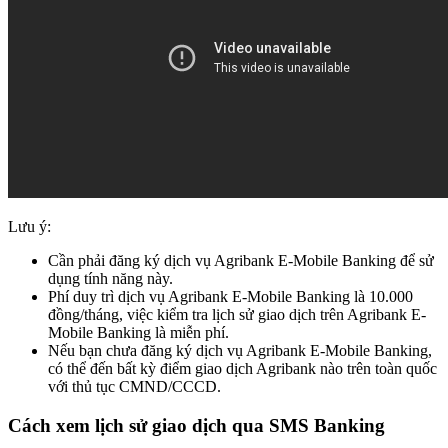
Lưu ý:
Cần phải đăng ký dịch vụ Agribank E-Mobile Banking để sử
dụng tính năng này.
Phí duy trì dịch vụ Agribank E-Mobile Banking là 10.000
đồng/tháng, việc kiểm tra lịch sử giao dịch trên Agribank E-
Mobile Banking là miễn phí.
Nếu bạn chưa đăng ký dịch vụ Agribank E-Mobile Banking,
có thể đến bất kỳ điểm giao dịch Agribank nào trên toàn quốc
với thủ tục CMND/CCCD.
Cách xem lịch sử giao dịch qua SMS Banking