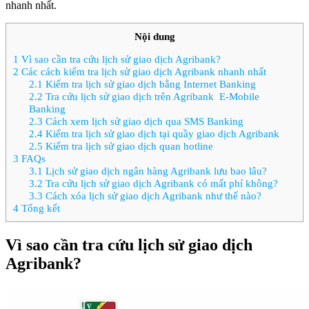
nhanh nhất.
Nội dung
1
Vì sao cần tra cứu lịch sử giao dịch Agribank?
2
Các cách kiểm tra lịch sử giao dịch Agribank nhanh nhất
2.1
Kiểm tra lịch sử giao dịch bằng Internet Banking
2.2
Tra cứu lịch sử giao dịch trên Agribank E-Mobile
Banking
2.3
Cách xem lịch sử giao dịch qua SMS Banking
2.4
Kiểm tra lịch sử giao dịch tại quầy giao dịch Agribank
2.5
Kiểm tra lịch sử giao dịch quan hotline
3
FAQs
3.1
Lịch sử giao dịch ngân hàng Agribank lưu bao lâu?
3.2
Tra cứu lịch sử giao dịch Agribank có mất phí không?
3.3
Cách xóa lịch sử giao dịch Agribank như thế nào?
4
Tổng kết
Vì sao cần tra cứu lịch sử giao dịch
Agribank?