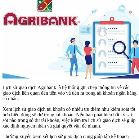
Lịch sử giao dịch Agribank là hệ thống ghi chép thông tin về các
giao dịch liên quan đến tiền vào và tiền ra trong tài khoản ngân hàng
cá nhân.
Xem lịch sử giao dịch tài khoản có nhiều ưu điểm như kiểm soát tốt
hơn biến động số dư trong tài khoản. Nếu bạn phát hiện bất kỳ sai
sót nào trong số dư tài khoản, việc kiểm tra lịch sử giao dịch sẽ giúp
xác định nguyên nhân và giải quyết vấn đề nhanh.
Thường xuyên xem xét lịch sử giao dịch cũng giúp lập kế hoạch