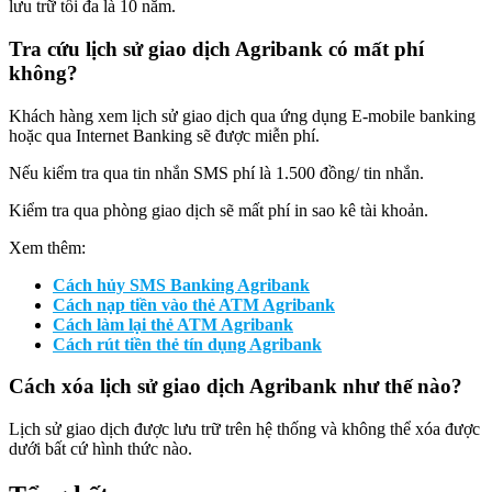
lưu trữ tối đa là 10 năm.
Tra cứu lịch sử giao dịch Agribank có mất phí
không?
Khách hàng xem lịch sử giao dịch qua ứng dụng E-mobile banking
hoặc qua Internet Banking sẽ được miễn phí.
Nếu kiểm tra qua tin nhắn SMS phí là 1.500 đồng/ tin nhắn.
Kiểm tra qua phòng giao dịch sẽ mất phí in sao kê tài khoản.
Xem thêm:
Cách hủy SMS Banking Agribank
Cách nạp tiền vào thẻ ATM Agribank
Cách làm lại thẻ ATM Agribank
Cách rút tiền thẻ tín dụng Agribank
Cách xóa lịch sử giao dịch Agribank như thế nào?
Lịch sử giao dịch được lưu trữ trên hệ thống và không thể xóa được
dưới bất cứ hình thức nào.