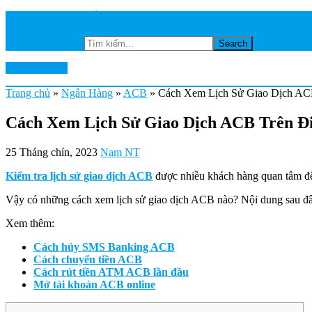
TRANG CHỦ
NGÂN HÀNG
Tìm kiếm...
Ktkts2.edu.vn
Trang chủ
»
Ngân Hàng
»
ACB
»
Cách Xem Lịch Sử Giao Dịch ACB
Cách Xem Lịch Sử Giao Dịch ACB Trên Đi
25 Tháng chín, 2023
Nam NT
Kiểm tra lịch sử giao dịch ACB
được nhiều khách hàng quan tâm để 
Vậy có những cách xem lịch sử giao dịch ACB nào? Nội dung sau đây
Xem thêm:
Cách hủy SMS Banking ACB
Cách chuyển tiền ACB
Cách rút tiền ATM ACB lần đầu
Mở tài khoản ACB online