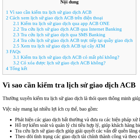
Nội dung
1
Vì sao cần kiểm tra lịch sử giao dịch ACB
2
Cách xem lịch sử giao dịch ACB trên điện thoại
2.1
Kiểm tra lịch sử giao dịch qua app ACB ONE
2.2
Tra cứu lịch sử giao dịch ACB qua Internet Banking
2.3
Tra cứu lịch sử giao dịch qua SMS Banking
2.4
Tra cứu lịch sử giao dịch ACB trực tiếp tại quầy giao dịch
2.5
Xem tra lịch sử giao dịch ACB tại cây ATM
3
FAQs
3.1
Kiểm tra lịch sử giao dịch ACB có mất phí không?
3.2
Có xóa được lịch sử giao dịch ACB không?
4
Tổng kết
Vì sao cần kiểm tra lịch sử giao dịch ACB
Thường xuyên kiểm tra lịch sử giao dịch là thói quen thông minh giú
Việc này mang lại nhiều lợi ích cụ thể, bao gồm:
Phát hiện các giao dịch bất thường và đưa ra các biện pháp xử 
Hỗ trợ kiểm soát và quản lý chi tiêu hợp lý, giúp khách hàng biế
Tra cứu lịch sử giao dịch giúp giải quyết các vấn đề quên lãng 
Theo dõi tình trạng các giao dịch tài chính thành công và theo d