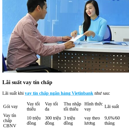
Lãi suất vay tín chấp
Lãi suất khi
vay tín chấp ngân hàng Vietinbank
như sau:
Vay tối
Vay tối
Thu nhập
Hình thức
Gói vay
Lãi suất
thiểu
đa
tối thiểu
vay
Vay tín
10 triệu
300 triệu
3 triệu
vay theo
9,6%/60
chấp
đồng
đồng
đồng
lương
tháng
CBNV