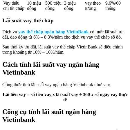
Vay thấu
10 triệu
500 triệu
3 triệu
vay theo
9,6%/60
chi tín chấp
đồng
đồng
đồng
lương
tháng
Lãi suất vay thế chấp
Dịch vụ
vay thế chấp ngân hàng VietinBank
có mức lãi suất ưu
đãi, dao động từ 6% – 8,3%/năm cho dịch vụ vay thế chấp sổ đỏ.
Sau thời kỳ ưu đãi, lãi suất vay thế chấp VietinBank sẽ điều chỉnh
trong khoảng từ 10% – 16%/năm.
Cách tính lãi suất vay ngân hàng
Vietinbank
Công thức tính lãi suất vay ngân hàng Vietinbank như sau:
Lãi tiền vay = số tiền vay x lãi suất vay ÷ 360 x số ngày vay thực
tế
Công cụ tính lãi suất ngân hàng
Vietinbank