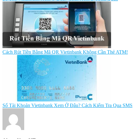
Cách Rút Tiền Bằng Mã QR Vietinbank Không Cần Thẻ ATM!
Số Tài Khoản Vietinbank Xem Ở Đâu? Cách Kiểm Tra Qua SMS