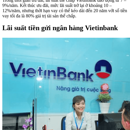
Trong thời gian ưu đãi, lãi suất thế chấp Vietinbank dao động từ 7 –
9%/năm. Kết thúc ưu đãi, mức lãi suất trở lại ở khoảng 10 –
12%/năm, nhưng thời hạn vay có thể kéo dài đến 20 năm với số tiền
vay tối đa là 80% giá trị tài sản thế chấp.
Lãi suất tiền gửi ngân hàng Vietinbank