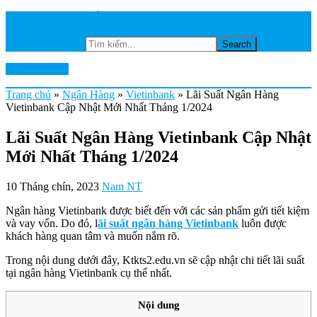
TRANG CHỦ
NGÂN HÀNG
Tìm kiếm...
Ktkts2.edu.vn
Trang chủ
»
Ngân Hàng
»
Vietinbank
»
Lãi Suất Ngân Hàng
Vietinbank Cập Nhật Mới Nhất Tháng 1/2024
Lãi Suất Ngân Hàng Vietinbank Cập Nhật
Mới Nhất Tháng 1/2024
10 Tháng chín, 2023
Nam NT
Ngân hàng Vietinbank được biết đến với các sản phẩm gửi tiết kiệm
và vay vốn. Do đó, l
ãi suất ngân hàng Vietinbank
luôn được
khách hàng quan tâm và muốn nắm rõ.
Trong nội dung dưới đây, Ktkts2.edu.vn sẽ cập nhật chi tiết lãi suất
tại ngân hàng Vietinbank cụ thể nhất.
Nội dung