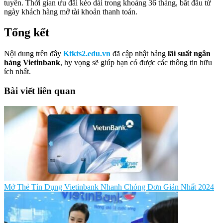
tuyến. Thời gian ưu đãi kéo dài trong khoảng 36 tháng, bắt đầu từ
ngày khách hàng mở tài khoản thanh toán.
Tổng kết
Nội dung trên đây
Ktkts2.edu.vn
đã cập nhật bảng
lãi suất ngân
hàng Vietinbank
, hy vọng sẽ giúp bạn có được các thông tin hữu
ích nhất.
Bài viết liên quan
Mở Thẻ Tín Dụng Vietinbank Nhanh Chóng Đơn Giản Nhất 2024