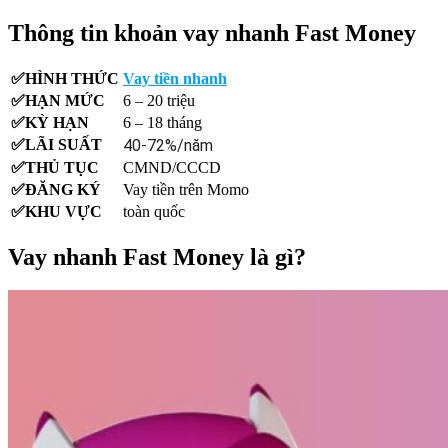
Thông tin khoản vay nhanh Fast Money
✅HÌNH THỨC
Vay tiền nhanh
✅HẠN MỨC
6 – 20 triệu
✅KỲ HẠN
6 – 18 tháng
✅LÃI SUẤT
40-72%/năm
✅THỦ TỤC
CMND/CCCD
✅ĐĂNG KÝ
Vay tiền trên Momo
✅KHU VỰC
toàn quốc
Vay nhanh Fast Money là gì?