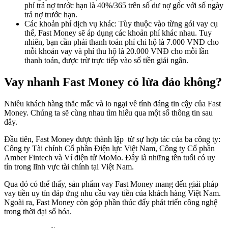
phí trả nợ trước hạn là 40%/365 trên số dư nợ gốc với số ngày
trả nợ trước hạn.
Các khoản phí dịch vụ khác: Tùy thuộc vào từng gói vay cụ
thể, Fast Money sẽ áp dụng các khoản phí khác nhau. Tuy
nhiên, bạn cần phải thanh toán phí chi hộ là 7.000 VNĐ cho
mỗi khoản vay và phí thu hộ là 20.000 VNĐ cho mỗi lần
thanh toán, được trừ trực tiếp vào số tiền giải ngân.
Vay nhanh Fast Money có lừa đảo không?
Nhiều khách hàng thắc mắc và lo ngại về tính đáng tin cậy của Fast
Money. Chúng ta sẽ cùng nhau tìm hiểu qua một số thông tin sau
đây.
Đầu tiên, Fast Money được thành lập từ sự hợp tác của ba công ty:
Công ty Tài chính Cổ phần Điện lực Việt Nam, Công ty Cổ phần
Amber Fintech và Ví điện tử MoMo. Đây là những tên tuổi có uy
tín trong lĩnh vực tài chính tại Việt Nam.
Qua đó có thể thấy, sản phẩm vay Fast Money mang đến giải pháp
vay tiền uy tín đáp ứng nhu cầu vay tiền của khách hàng Việt Nam.
Ngoài ra, Fast Money còn góp phần thúc đẩy phát triển công nghệ
trong thời đại số hóa.