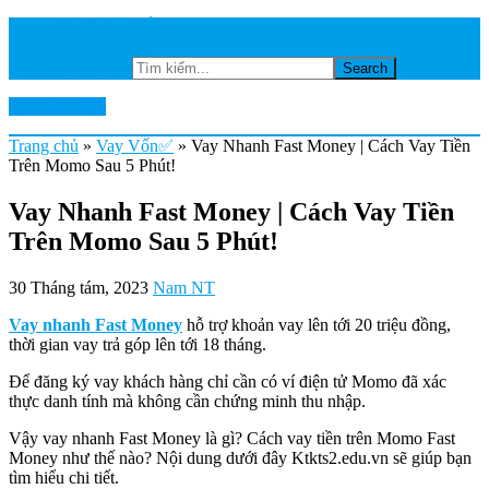
TRANG CHỦ
NGÂN HÀNG
Tìm kiếm...
Ktkts2.edu.vn
Trang chủ
»
Vay Vốn✅
»
Vay Nhanh Fast Money | Cách Vay Tiền
Trên Momo Sau 5 Phút!
Vay Nhanh Fast Money | Cách Vay Tiền
Trên Momo Sau 5 Phút!
30 Tháng tám, 2023
Nam NT
Vay nhanh Fast Money
hỗ trợ khoản vay lên tới 20 triệu đồng,
thời gian vay trả góp lên tới 18 tháng.
Để đăng ký vay khách hàng chỉ cần có ví điện tử Momo đã xác
thực danh tính mà không cần chứng minh thu nhập.
Vậy vay nhanh Fast Money là gì? Cách vay tiền trên Momo Fast
Money như thế nào? Nội dung dưới đây Ktkts2.edu.vn sẽ giúp bạn
tìm hiểu chi tiết.