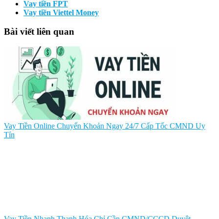
Vay tiền FPT
Vay tiền Viettel Money
Bài viết liên quan
Vay Tiền Online Chuyển Khoản Ngay 24/7 Cấp Tốc CMND Uy
Tín
Vay Tiền Nhanh Thanh Hóa Chỉ Cần CMND/CCCD Duyệt