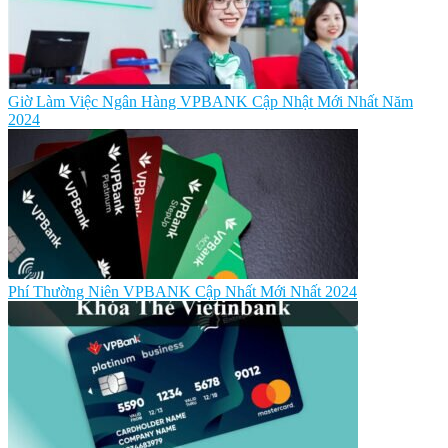
Giờ Làm Việc Ngân Hàng VPBANK Cập Nhật Mới Nhất Năm
2024
Phí Thường Niên VPBANK Cập Nhất Mới Nhất 2024