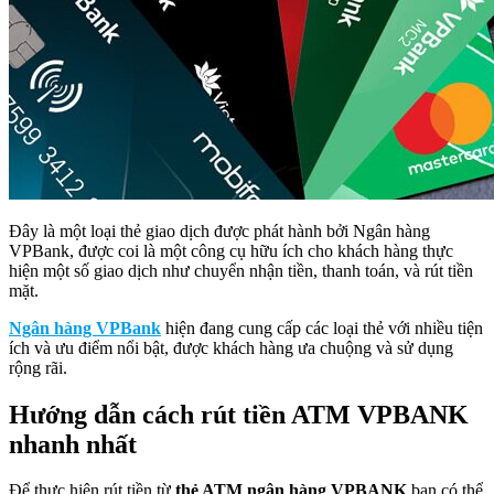
Đây là một loại thẻ giao dịch được phát hành bởi Ngân hàng
VPBank, được coi là một công cụ hữu ích cho khách hàng thực
hiện một số giao dịch như chuyển nhận tiền, thanh toán, và rút tiền
mặt.
Ngân hàng VPBank
hiện đang cung cấp các loại thẻ với nhiều tiện
ích và ưu điểm nổi bật, được khách hàng ưa chuộng và sử dụng
rộng rãi.
Hướng dẫn cách rút tiền ATM VPBANK
nhanh nhất
Để thực hiện rút tiền từ
thẻ ATM ngân hàng VPBANK
bạn có thể