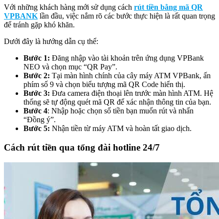
Với những khách hàng mới sử dụng cách
rút tiền bằng mã QR
VPBANK
lần đầu, việc nắm rõ các bước thực hiện là rất quan trọng
để tránh gặp khó khăn.
Dưới đây là hướng dẫn cụ thể:
Bước 1:
Đăng nhập vào tài khoản trên ứng dụng VPBank
NEO và chọn mục “QR Pay”.
Bước 2:
Tại màn hình chính của cây máy ATM VPBank, ấn
phím số 9 và chọn biểu tượng mã QR Code hiển thị.
Bước 3:
Đưa camera điện thoại lên trước màn hình ATM. Hệ
thống sẽ tự động quét mã QR để xác nhận thông tin của bạn.
Bước 4
: Nhập hoặc chọn số tiền bạn muốn rút và nhấn
“Đồng ý”.
Bước 5:
Nhận tiền từ máy ATM và hoàn tất giao dịch.
Cách rút tiền qua tổng đài hotline 24/7