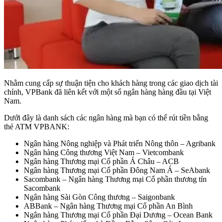
Nhằm cung cấp sự thuận tiện cho khách hàng trong các giao dịch tài
chính, VPBank đã liên kết với một số ngân hàng hàng đầu tại Việt
Nam.
Dưới đây là danh sách các ngân hàng mà bạn có thể rút tiền bằng
thẻ ATM VPBANK:
Ngân hàng Nông nghiệp và Phát triển Nông thôn – Agribank
Ngân hàng Công thương Việt Nam – Vietcombank
Ngân hàng Thương mại Cổ phần Á Châu – ACB
Ngân hàng Thương mại Cổ phần Đông Nam Á – SeAbank
Sacombank – Ngân hàng Thương mại Cổ phần thương tín
Sacombank
Ngân hàng Sài Gòn Công thương – Saigonbank
ABBank – Ngân hàng Thương mại Cổ phần An Bình
Ngân hàng Thương mại Cổ phần Đại Dương – Ocean Bank