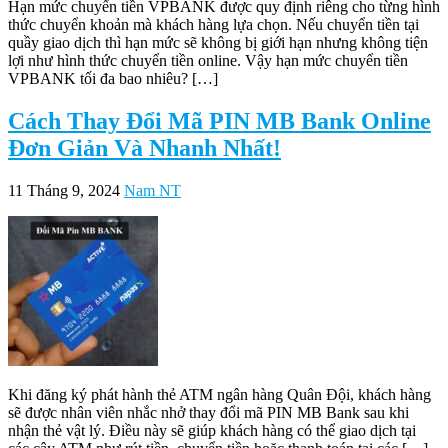
Hạn mức chuyển tiền VPBANK được quy định riêng cho từng hình
thức chuyển khoản mà khách hàng lựa chọn. Nếu chuyển tiền tại
quầy giao dịch thì hạn mức sẽ không bị giới hạn nhưng không tiện
lợi như hình thức chuyển tiền online. Vậy hạn mức chuyển tiền
VPBANK tối đa bao nhiêu? […]
Cách Thay Đổi Mã PIN MB Bank Online
Đơn Giản Và Nhanh Nhất!
11 Tháng 9, 2024
Nam NT
Khi đăng ký phát hành thẻ ATM ngân hàng Quân Đội, khách hàng
sẽ được nhân viên nhắc nhở thay đổi mã PIN MB Bank sau khi
nhận thẻ vật lý. Điều này sẽ giúp khách hàng có thể giao dịch tại